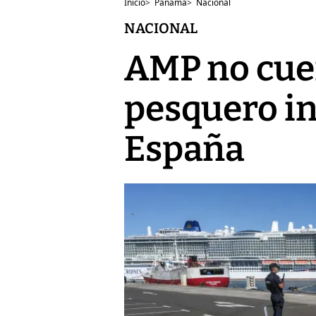
Inicio
>
Panamá
>
Nacional
NACIONAL
AMP no cue
pesquero in
España