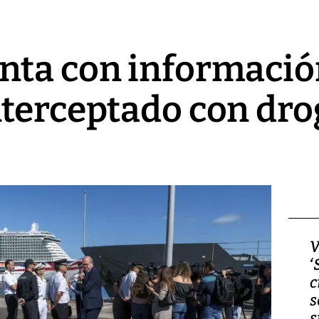
nta con informació
terceptado con dro
Video, Japón: Terremoto
V
deja heridos y graves
‘
daños en Kumamoto
c
s
s