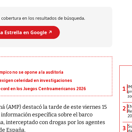
 cobertura en los resultados de búsqueda.
a Estrella en Google ↗️
ímpico no se opone a la auditoría
 exigen celeridad en investigaciones
IM
1
écord en los Juegos Centroamericanos 2026
pr
zo
EN
 (AMP) destacó la tarde de este viernes 15
2
Re
información específica sobre el barco
2
, interceptado con drogas por los agentes
Su
3
 de España.
di