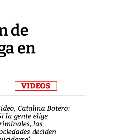
n de
ga en
VIDEOS
ideo, Catalina Botero:
Video: Lula la
Si la gente elige
candidatura 
riminales, las
promesas de i
ociedades deciden
en defensa, ed
uicidarse’
tierras raras