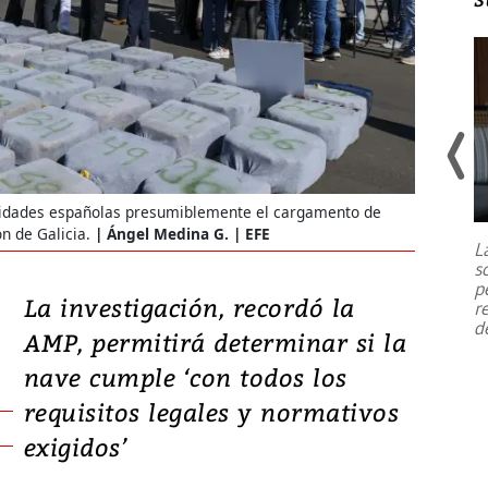
Un fuerte terremoto de magnitud
oridades españolas presumiblemente el cargamento de
7,1 se registró este martes 28 de
julio en la prefectura de Kumamoto,
n de Galicia.
Ángel Medina G. | EFE
L
al sur de Japón, provocando una
s
emergencia de gran
...
p
La investigación, recordó la
r
d
AMP, permitirá determinar si la
nave cumple ‘con todos los
requisitos legales y normativos
exigidos’