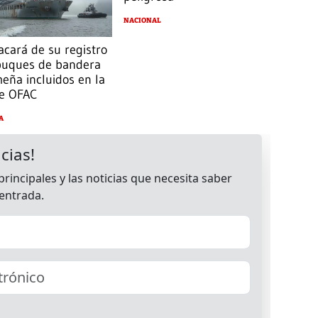
NACIONAL
cará de su registro
 buques de bandera
eña incluidos en la
de OFAC
A