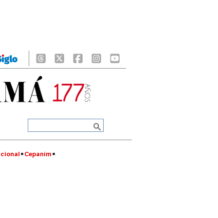
cional
Cepanim