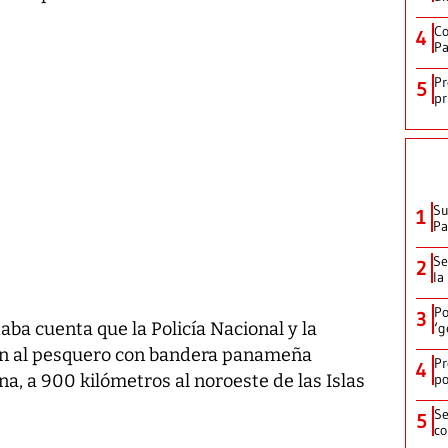
Co
4
Pa
Pr
5
pr
Su
1
P
Se
2
la
Po
3
ba cuenta que la Policía Nacional y la
‘g
n al pesquero con bandera panameña
Pr
4
po
na, a 900 kilómetros al noroeste de las Islas
Se
5
co