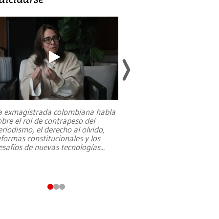
a exmagistrada colombiana habla
Entre recuerdos y es
obre el rol de contrapeso del
referencias hacia sus
eriodismo, el derecho al olvido,
presidente de Brasil,
eformas constitucionales y los
da Silva, oficializó 
esafíos de nuevas tecnologías
...
candidatura
...