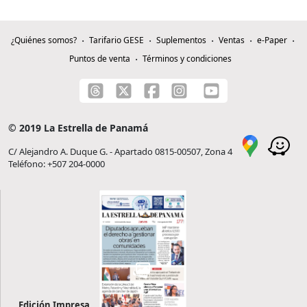
¿Quiénes somos?
Tarifario GESE
Suplementos
Ventas
e-Paper
Puntos de venta
Términos y condiciones
© 2019 La Estrella de Panamá
C/ Alejandro A. Duque G. - Apartado 0815-00507, Zona 4
Teléfono: +507 204-0000
Edición Impresa