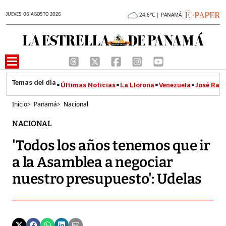
JUEVES 06 AGOSTO 2026
24.6°C | PANAMÁ
Últimas Noticias
La Llorona
Venezuela
José Raúl
Inicio
>
Panamá
>
Nacional
NACIONAL
'Todos los años tenemos que ir
a la Asamblea a negociar
nuestro presupuesto': Udelas