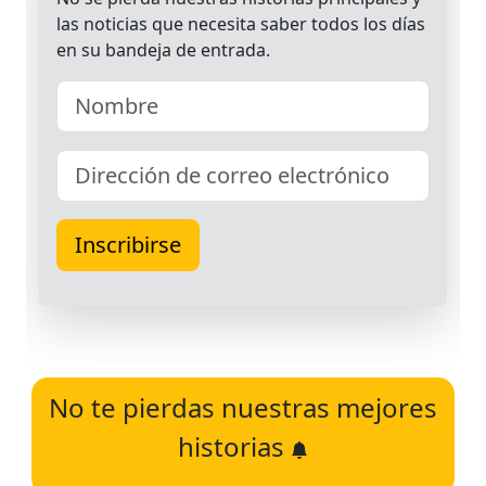
No te pierdas nuestras mejores
historias