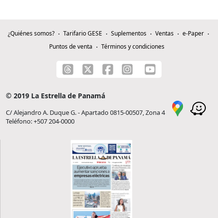
¿Quiénes somos?
Tarifario GESE
Suplementos
Ventas
e-Paper
Puntos de venta
Términos y condiciones
© 2019 La Estrella de Panamá
C/ Alejandro A. Duque G. - Apartado 0815-00507, Zona 4
Teléfono: +507 204-0000