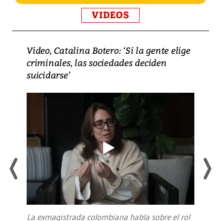
VIDEOS
Video, Catalina Botero: ‘Si la gente elige
criminales, las sociedades deciden
suicidarse’
La exmagistrada colombiana habla sobre el rol