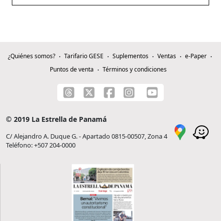
¿Quiénes somos?
Tarifario GESE
Suplementos
Ventas
e-Paper
Puntos de venta
Términos y condiciones
© 2019 La Estrella de Panamá
C/ Alejandro A. Duque G. - Apartado 0815-00507, Zona 4
Teléfono: +507 204-0000