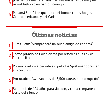
¡Viernes dorado para Panamá!: Dos medallas de oro y un
4
récord histórico en Santo Domingo
Panamá Sub-21 se queda con el bronce en los Juegos
5
Centroamericanos y del Caribe
Últimas noticias
Sumit Seth: ‘Siempre seré un buen amigo de Panamá’
1
Sector privado de Colón clama por reformas a la Ley de
2
Puerto Libre
Polémica reforma permite a diputados ‘gestionar obras’ en
3
sus circuitos
Procurador: ‘Avanzan más de 6,500 causas por corrupción’
4
Sentencia de 104 años para violador, víctima comparte el
5
costo del silencio