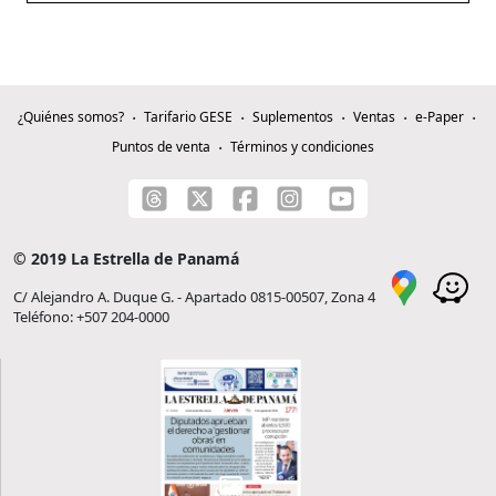
¿Quiénes somos?
Tarifario GESE
Suplementos
Ventas
e-Paper
Puntos de venta
Términos y condiciones
© 2019 La Estrella de Panamá
C/ Alejandro A. Duque G. - Apartado 0815-00507, Zona 4
Teléfono: +507 204-0000