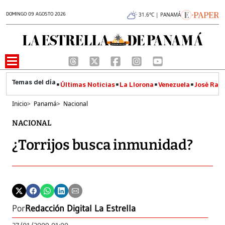
DOMINGO 09 AGOSTO 2026
31.6°C | PANAMÁ
Últimas Noticias
La Llorona
Venezuela
José Raúl
Inicio
>
Panamá
>
Nacional
NACIONAL
¿Torrijos busca inmunidad?
Por
Redacción Digital La Estrella