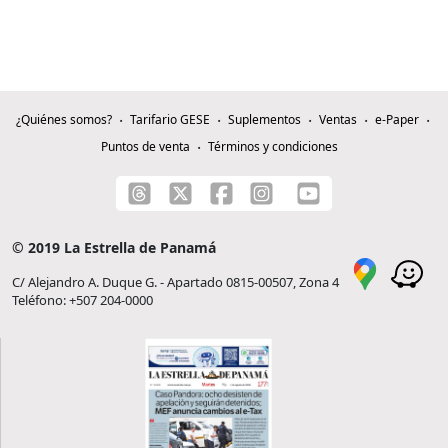
¿Quiénes somos?
Tarifario GESE
Suplementos
Ventas
e-Paper
Puntos de venta
Términos y condiciones
© 2019 La Estrella de Panamá
C/ Alejandro A. Duque G. - Apartado 0815-00507, Zona 4
Teléfono: +507 204-0000