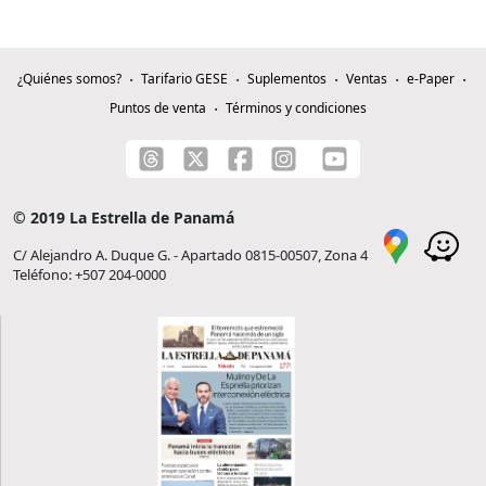
¿Quiénes somos?
Tarifario GESE
Suplementos
Ventas
e-Paper
Puntos de venta
Términos y condiciones
© 2019 La Estrella de Panamá
C/ Alejandro A. Duque G. - Apartado 0815-00507, Zona 4
Teléfono: +507 204-0000