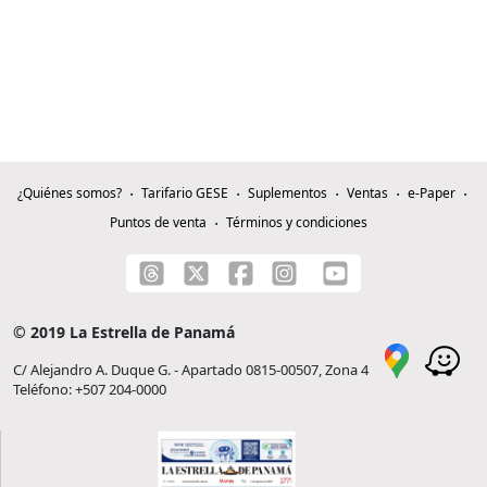
¿Quiénes somos?
Tarifario GESE
Suplementos
Ventas
e-Paper
Puntos de venta
Términos y condiciones
© 2019 La Estrella de Panamá
C/ Alejandro A. Duque G. - Apartado 0815-00507, Zona 4
Teléfono: +507 204-0000