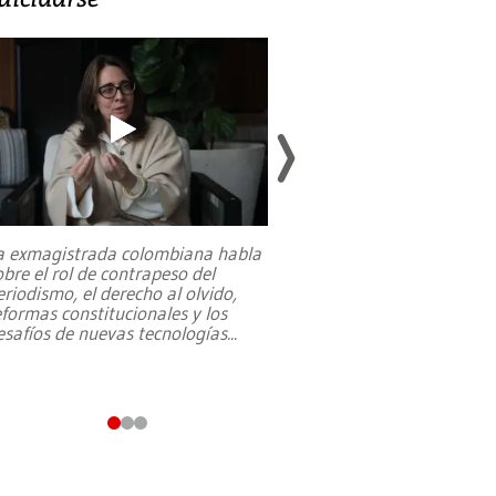
a exmagistrada colombiana habla
Entre recuerdos y es
obre el rol de contrapeso del
referencias hacia sus
eriodismo, el derecho al olvido,
presidente de Brasil,
eformas constitucionales y los
da Silva, oficializó 
esafíos de nuevas tecnologías
...
candidatura
...