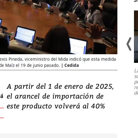
Un fuerte terremoto de magnitud
exis Pineda, viceministro del Mida indicó que esta medida
7,1 se registró este martes 28 de
e Maíz el 19 de junio pasado.
Cedida
julio en la prefectura de Kumamoto,
L
al sur de Japón, provocando una
s
emergencia de gran
...
p
A partir del 1 de enero de 2025,
r
d
el arancel de importación de
má
este producto volverá al 40%