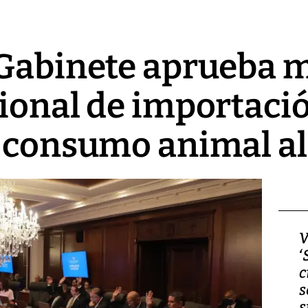
Gabinete aprueba m
ional de importaci
e consumo animal a
Video, Japón: Terremoto
V
deja heridos y graves
‘
daños en Kumamoto
c
s
s