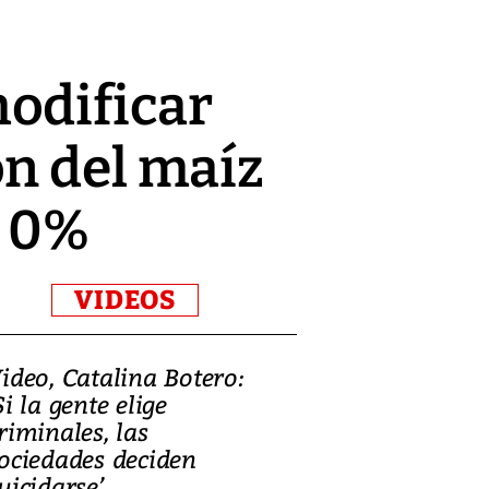
odificar
ón del maíz
l 0%
VIDEOS
ideo, Catalina Botero:
Video: Lula la
Si la gente elige
candidatura 
riminales, las
promesas de i
ociedades deciden
en defensa, ed
uicidarse’
tierras raras