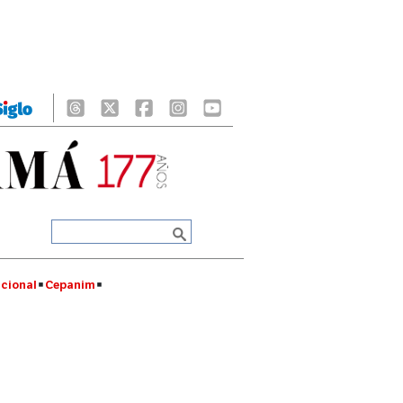
cional
Cepanim