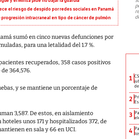
ue y el Minsa pide no bajar la guardia
emergencia de gran
...
p
rece el riesgo de despido por redes sociales en Panamá
r
d
e progresión intracraneal en tipo de cáncer de pulmón
anamá sumó en cinco nuevas defunciones por
muladas, para una letalidad del 1.7 %.
 pacientes recuperados, 358 casos positivos
 de 364,576.
CS
1
ju
de
ruebas, y se mantiene un porcentaje de
Pr
2
Es
suman 3,587. De estos, en aislamiento
Pa
3
el
n hoteles unos 171 y hospitalizados 372, de
Pa
mantienen en sala y 66 en UCI.
4
lo