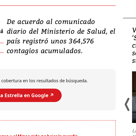
De acuerdo al comunicado
Video, Japón: Terremoto
V
diario del Ministerio de Salud, el
má
deja heridos y graves
‘
país registró unos 364,576
daños en Kumamoto
c
contagios acumulados.
s
s
 cobertura en los resultados de búsqueda.
a Estrella en Google ↗️
Un fuerte terremoto de magnitud
7,1 se registró este martes 28 de
julio en la prefectura de Kumamoto,
L
al sur de Japón, provocando una
s