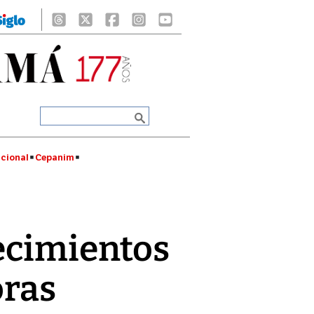
cional
Cepanim
lecimientos
oras