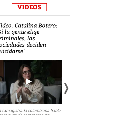
VIDEOS
ideo, Catalina Botero:
Video: Lula la
Si la gente elige
candidatura 
riminales, las
promesas de i
ociedades deciden
en defensa, ed
uicidarse’
tierras raras
a exmagistrada colombiana habla
Entre recuerdos y es
obre el rol de contrapeso del
referencias hacia sus