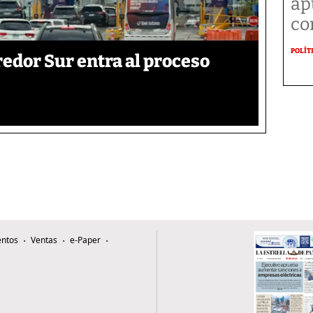
ap
co
POLÍT
edor Sur entra al proceso
ntos
Ventas
e-Paper