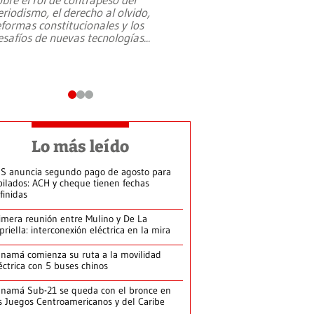
eriodismo, el derecho al olvido,
presidente de Brasil,
eformas constitucionales y los
da Silva, oficializó 
esafíos de nuevas tecnologías
...
candidatura
...
Lo más leído
S anuncia segundo pago de agosto para
bilados: ACH y cheque tienen fechas
finidas
imera reunión entre Mulino y De La
priella: interconexión eléctrica en la mira
namá comienza su ruta a la movilidad
éctrica con 5 buses chinos
namá Sub-21 se queda con el bronce en
s Juegos Centroamericanos y del Caribe