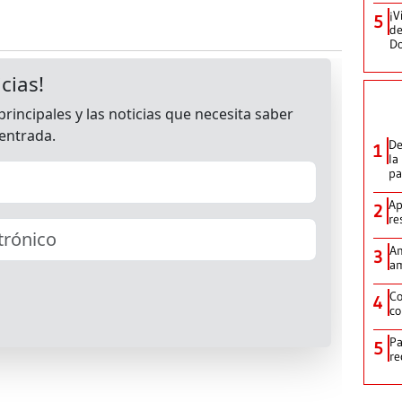
¡V
5
de
D
De
1
la
p
Ap
2
re
Am
3
am
Co
4
co
Pa
5
re