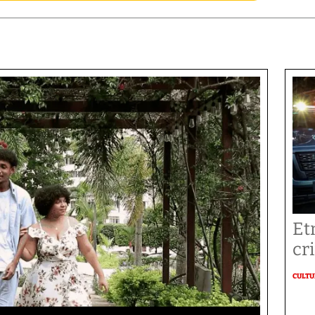
Et
cr
CULT