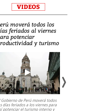
VIDEOS
erú moverá todos los
Video, Catalin
ías feriados al viernes
‘Si la gente el
ara potenciar
criminales, la
roductividad y turismo
sociedades de
suicidarse’
l Gobierno de Perú moverá todos
os días feriados a los viernes para
La exmagistrada co
sí potenciar el turismo interno y
sobre el rol de contr