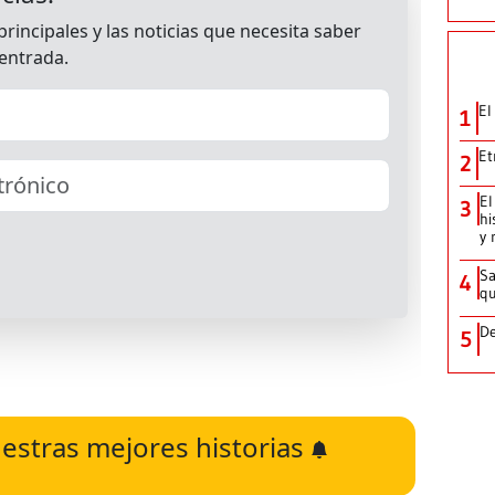
El
1
Et
2
El
3
hi
y 
Sa
4
qu
De
5
estras mejores historias