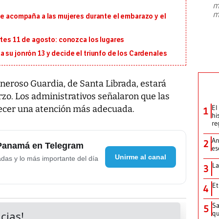
m
presidente de Brasil, Luiz Inácio Lula
m
ue acompaña a las mujeres durante el embarazo y el
da Silva, oficializó este domingo su
candidatura
...
rtes 11 de agosto: conozca los lugares
 su jonrón 13 y decide el triunfo de los Cardenales
Generoso Guardia, de Santa Librada, estará
arzo. Los administrativos señalaron que las
El
recer una atención más adecuada.
1
hi
re
An
2
 Panamá en Telegram
es
Unirme al canal
adas y lo más importante del día
La
3
Et
4
Sa
5
qu