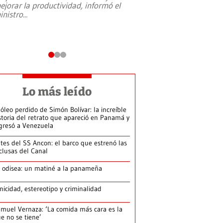
ejorar la productividad, informó el
periodismo, el derech
inistro
...
reformas constitucio
desafíos de nuevas t
Lo más leído
 óleo perdido de Simón Bolívar: la increíble
storia del retrato que apareció en Panamá y
gresó a Venezuela
tes del SS Ancon: el barco que estrenó las
clusas del Canal
 odisea: un matiné a la panameña
nicidad, estereotipo y criminalidad
muel Vernaza: ‘La comida más cara es la
e no se tiene’