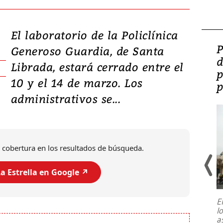
El laboratorio de la Policlínica
Video: Lula lanza su
P
Generoso Guardia, de Santa
candidatura con
d
Librada, estará cerrado entre el
promesas de inversión
p
10 y el 14 de marzo. Los
en defensa, educación y
p
administrativos se...
tierras raras
 cobertura en los resultados de búsqueda.
a Estrella en Google ↗️
E
l
Entre recuerdos y escuetas
a
referencias hacia sus adversarios, el