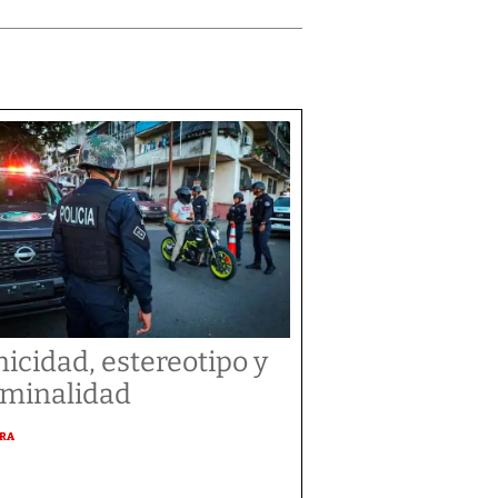
nicidad, estereotipo y
iminalidad
URA