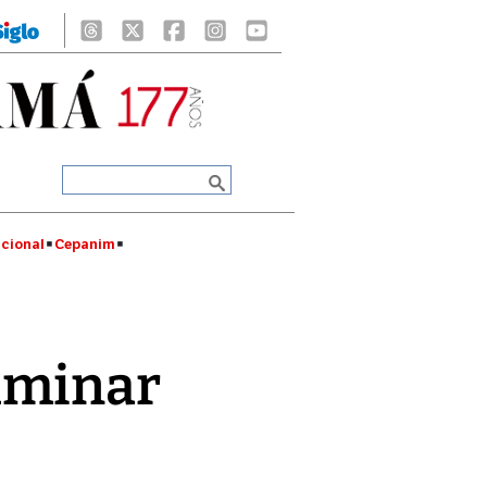
cional
Cepanim
lminar