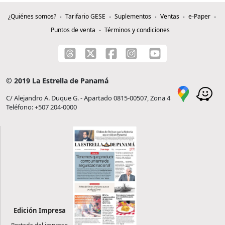
¿Quiénes somos?
Tarifario GESE
Suplementos
Ventas
e-Paper
Puntos de venta
Términos y condiciones
© 2019 La Estrella de Panamá
C/ Alejandro A. Duque G. - Apartado 0815-00507, Zona 4
Teléfono: +507 204-0000
Edición Impresa