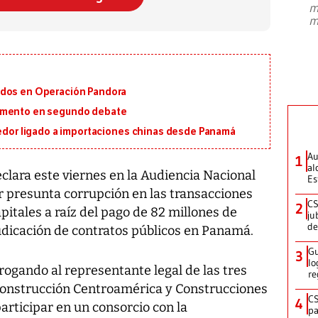
m
presidente de Brasil, Luiz Inácio Lula
m
da Silva, oficializó este domingo su
candidatura
...
ados en Operación Pandora
lamento en segundo debate
eedor ligado a importaciones chinas desde Panamá
Au
1
al
clara este viernes en la Audiencia Nacional
Es
r presunta corrupción en las transacciones
CS
2
pitales a raíz del pago de 82 millones de
ju
de
udicación de contratos públicos en Panamá.
Gu
3
lo
rogando al representante legal de las tres
re
 Construcción Centroamérica y Construcciones
CS
4
articipar en un consorcio con la
pa