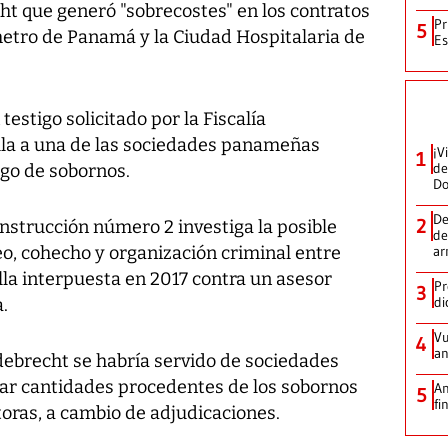
ht que generó "sobrecostes" en los contratos
Pr
5
metro de Panamá y la Ciudad Hospitalaria de
Es
estigo solicitado por la Fiscalía
cula a una de las sociedades panameñas
¡V
1
de
go de sobornos.
D
De
2
 Instrucción número 2 investiga la posible
de
eo, cohecho y organización criminal entre
ar
ella interpuesta en 2017 contra un asesor
Pr
3
di
.
Vu
4
an
debrecht se habría servido de sociedades
ar cantidades procedentes de los sobornos
An
5
fi
oras, a cambio de adjudicaciones.