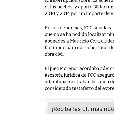
Anticorrupción sobre los acuerd
estos hechos, y aportó 38 factur
2010 y 2014 por un importe de 8
En sus denuncias, FCC señalaba q
que no se ha podido localizar n
abonados a Mauricio Cort, ciud
facturado para dar cobertura a l
obra civil.
El juez Moreno recordaba además
asesoría jurídica de FCC asegur
adjuntaba mostraban la salida d
considerado testaferro del expr