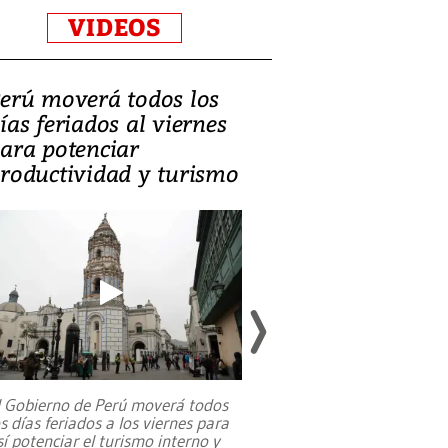
VIDEOS
erú moverá todos los
Video, Catalin
ías feriados al viernes
‘Si la gente el
ara potenciar
criminales, la
roductividad y turismo
sociedades de
suicidarse’
l Gobierno de Perú moverá todos
os días feriados a los viernes para
La exmagistrada co
sí potenciar el turismo interno y
sobre el rol de contr