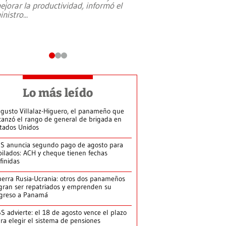
ejorar la productividad, informó el
periodismo, el derech
inistro
...
reformas constitucio
desafíos de nuevas t
Lo más leído
gusto Villalaz-Higuero, el panameño que
canzó el rango de general de brigada en
tados Unidos
S anuncia segundo pago de agosto para
bilados: ACH y cheque tienen fechas
finidas
erra Rusia-Ucrania: otros dos panameños
gran ser repatriados y emprenden su
greso a Panamá
S advierte: el 18 de agosto vence el plazo
ra elegir el sistema de pensiones