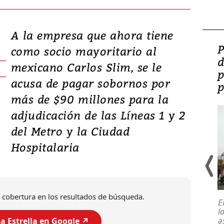
A la empresa que ahora tiene
Video: Lula lanza su
P
como socio mayoritario al
candidatura con
d
mexicano Carlos Slim, se le
promesas de inversión
p
acusa de pagar sobornos por
en defensa, educación y
p
más de $90 millones para la
tierras raras
adjudicación de las Líneas 1 y 2
del Metro y la Ciudad
Hospitalaria
 cobertura en los resultados de búsqueda.
E
l
Entre recuerdos y escuetas
a
a Estrella en Google ↗️
referencias hacia sus adversarios, el