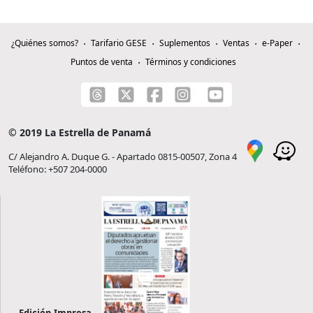
¿Quiénes somos?
Tarifario GESE
Suplementos
Ventas
e-Paper
Puntos de venta
Términos y condiciones
© 2019 La Estrella de Panamá
C/ Alejandro A. Duque G. - Apartado 0815-00507, Zona 4
Teléfono: +507 204-0000
Edición Impresa