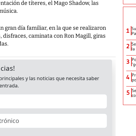
ntación de títeres, el Mago Shadow, las
música.
n gran día familiar, en la que se realizaron
Su
1
P
, disfraces, caminata con Ron Magill, giras
das.
Se
2
la
Po
3
‘g
Pr
4
po
Se
5
co