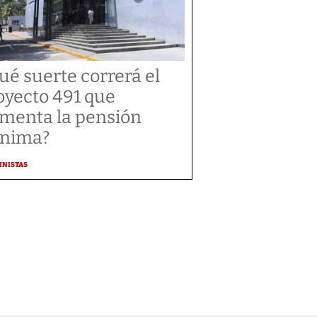
ué suerte correrá el
oyecto 491 que
menta la pensión
nima?
MNISTAS