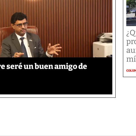
¿Q
pr
au
mí
re seré un buen amigo de
COLU