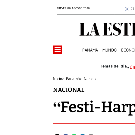
JUEVES 06 AGOSTO 2026
27
PANAMÁ
MUNDO
ECONO
Úl
Inicio
>
Panamá
>
Nacional
NACIONAL
“Festi-Harp