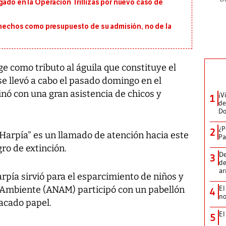
gado en la Operación Trillizas por nuevo caso de
s hechos como presupuesto de su admisión, no de la
ge como tributo al águila que constituye el
se llevó a cabo el pasado domingo en el
ó con una gran asistencia de chicos y
¡V
1
de
D
¿P
2
i-Harpía" es un llamado de atención hacia este
Pa
ro de extinción.
De
3
de
a
pía sirvió para el esparcimiento de niños y
El
l Ambiente (ANAM) participó con un pabellón
4
no
tacado papel.
El
5