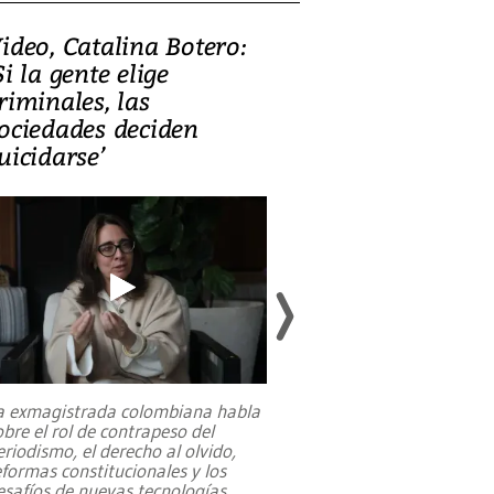
ideo, Catalina Botero:
Video: Lula la
Si la gente elige
candidatura 
riminales, las
promesas de i
ociedades deciden
en defensa, ed
uicidarse’
tierras raras
a exmagistrada colombiana habla
Entre recuerdos y es
obre el rol de contrapeso del
referencias hacia sus
eriodismo, el derecho al olvido,
presidente de Brasil,
eformas constitucionales y los
da Silva, oficializó 
esafíos de nuevas tecnologías
...
candidatura
...