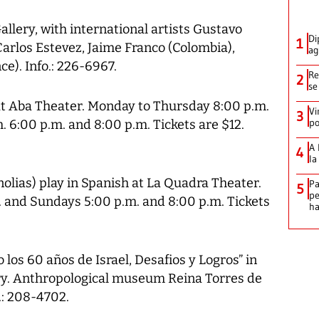
allery, with international artists Gustavo
Di
1
Carlos Estevez, Jaime Franco (Colombia),
ag
e). Info.: 226-6967.
Re
2
se
at Aba Theater. Monday to Thursday 8:00 p.m.
Vi
3
po
 6:00 p.m. and 8:00 p.m. Tickets are $12.
A 
4
la
olias) play in Spanish at La Quadra Theater.
Pa
5
pe
 and Sundays 5:00 p.m. and 8:00 p.m. Tickets
ha
los 60 años de Israel, Desafios y Logros” in
ary. Anthropological museum Reina Torres de
.: 208-4702.