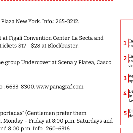
 Plaza New York. Info.: 265-3212.
t at Figali Convention Center. La Secta and
Ca
1
ickets $17 - $28 at Blockbuster.
en
Ca
2
en
the group Undercover at Scena y Platea, Casco
vi
Ve
3
op
fo.: 6633-8300. www.panagraf.com.
De
4
In
la
DI
5
alportadas” (Gentlemen prefer them
de
. Monday – Friday at 8:00 p.m. Saturdays and
nd 8:00 p.m. Info.: 260-6316.