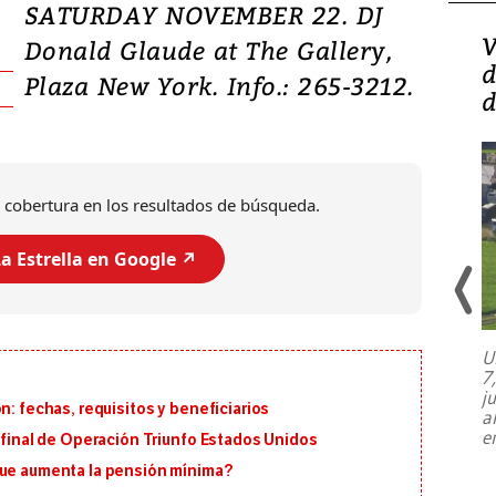
SATURDAY NOVEMBER 22. DJ
Isidro Carbonell,
V
Donald Glaude at The Gallery,
director de la Lotería:
d
Plaza New York. Info.: 265-3212.
‘Vamos a ser más
d
transparentes, tengan fe
 cobertura en los resultados de búsqueda.
a Estrella en Google ↗️
U
7
El director de la Lotería Nacional de
j
Beneficencia habla de la lotería
n: fechas, requisitos y beneficiarios
a
clandestina, auditorías internas y su
e
n final de Operación Triunfo Estados Unidos
plan para modernizar la institución
que aumenta la pensión mínima?