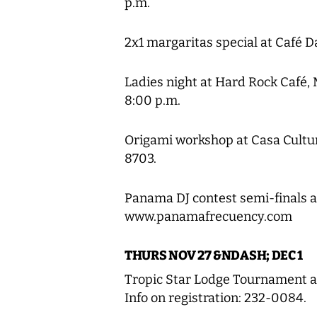
p.m.
2x1 margaritas special at Café Dal
Ladies night at Hard Rock Café, M
8:00 p.m.
Origami workshop at Casa Cultura
8703.
Panama DJ contest semi-finals at
www.panamafrecuency.com
THURS NOV 27 &NDASH; DEC 1
Tropic Star Lodge Tournament at 
Info on registration: 232-0084.