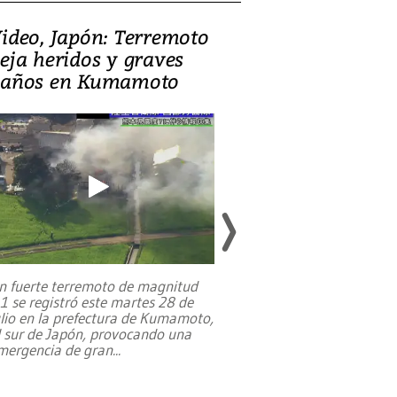
ideo, Japón: Terremoto
Israel regala 
eja heridos y graves
nueva embaja
años en Kumamoto
Jerusalén sob
familias pales
n fuerte terremoto de magnitud
,1 se registró este martes 28 de
Estados Unidos ha a
ulio en la prefectura de Kumamoto,
un dólar y durante 9
l sur de Japón, provocando una
el terreno para su 
mergencia de gran
...
en Jerusalén Oeste, 
perteneció hasta
...