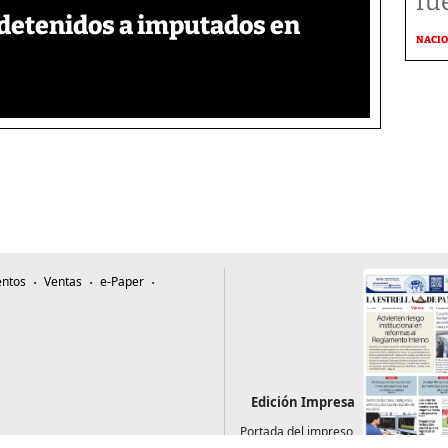
fu
detenidos a imputados en
NACI
ntos
Ventas
e-Paper
Edición Impresa
Portada del impreso
del 7 de agosto de