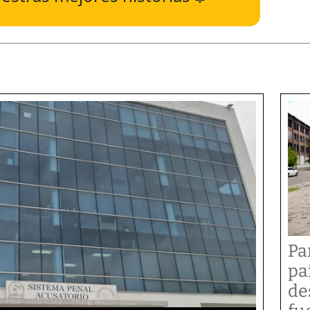
Pa
pa
de