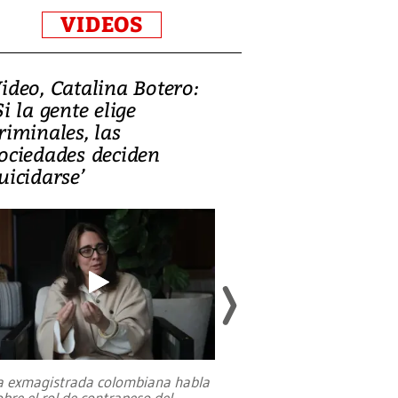
VIDEOS
ideo, Catalina Botero:
Video: Lula la
Si la gente elige
candidatura 
riminales, las
promesas de i
ociedades deciden
en defensa, ed
uicidarse’
tierras raras
a exmagistrada colombiana habla
Entre recuerdos y es
obre el rol de contrapeso del
referencias hacia sus