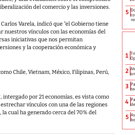
liberalización del comercio y las inversiones.
Do
5
co
re
 Carlos Varela, indicó que “el Gobierno tiene
ar nuestros vínculos con las economías del
rsas iniciativas que nos permitan
versiones y la cooperación económica y
Tr
1
Op
Ah
2
mo Chile, Vietnam, México, Filipinas, Perú,
ju
Pa
3
te
, intergado por 21 economías, es vista como
Pa
4
estrechar vínculos con una de las regiones
de
la cual ha generado cerca del 70% del
As
5
bo