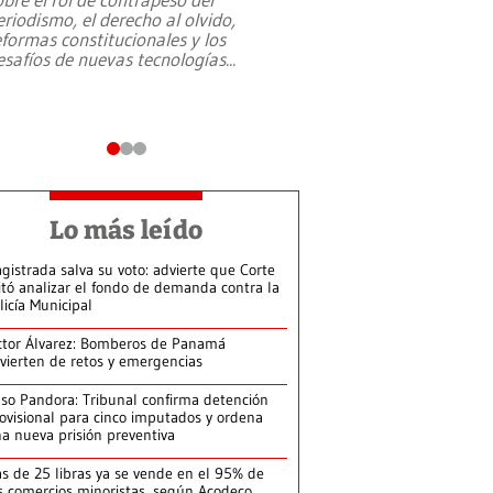
eriodismo, el derecho al olvido,
presidente de Brasil,
eformas constitucionales y los
da Silva, oficializó 
esafíos de nuevas tecnologías
...
candidatura
...
Lo más leído
gistrada salva su voto: advierte que Corte
itó analizar el fondo de demanda contra la
licía Municipal
ctor Álvarez: Bomberos de Panamá
vierten de retos y emergencias
so Pandora: Tribunal confirma detención
ovisional para cinco imputados y ordena
a nueva prisión preventiva
s de 25 libras ya se vende en el 95% de
s comercios minoristas, según Acodeco