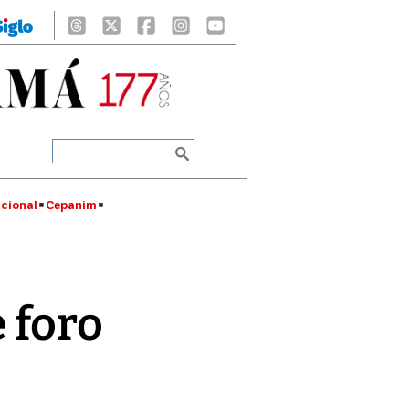
cional
Cepanim
 foro