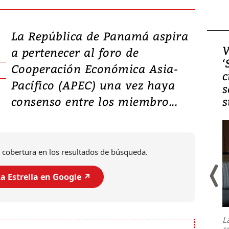
La República de Panamá aspira
Video, Japón: Terremoto
V
a pertenecer al foro de
deja heridos y graves
‘
Cooperación Económica Asia-
daños en Kumamoto
c
Pacífico (APEC) una vez haya
s
consenso entre los miembro...
s
 cobertura en los resultados de búsqueda.
a Estrella en Google ↗️
Un fuerte terremoto de magnitud
7,1 se registró este martes 28 de
julio en la prefectura de Kumamoto,
L
al sur de Japón, provocando una
s