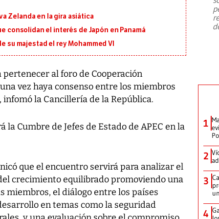
emergencia de gran
...
p
 Zelanda en la gira asiática
r
d
que consolidan el interés de Japón en Panamá
 de su majestad el rey Mohammed VI
 pertenecer al foro de Cooperación
 una vez haya consenso entre los miembros
 infomó la Cancillería de la República.
Ma
1
á la Cumbre de Jefes de Estado de APEC en la
ev
Po
Ví
2
ad
icó que el encuentro servirá para analizar el
Ca
del crecimiento equilibrado promoviendo una
3
pr
s miembros, el diálogo entre los países
un
 desarrollo en temas como la seguridad
Ga
4
urales, y una evaluación sobre el compromiso
lo