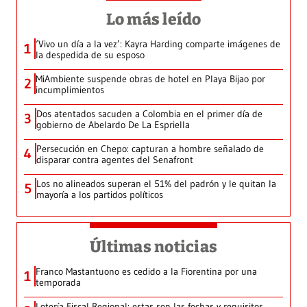
Lo más leído
‘Vivo un día a la vez’: Kayra Harding comparte imágenes de
1
la despedida de su esposo
MiAmbiente suspende obras de hotel en Playa Bijao por
2
incumplimientos
Dos atentados sacuden a Colombia en el primer día de
3
gobierno de Abelardo De La Espriella
Persecución en Chepo: capturan a hombre señalado de
4
disparar contra agentes del Senafront
Los no alineados superan el 51% del padrón y le quitan la
5
mayoría a los partidos políticos
Últimas noticias
Franco Mastantuono es cedido a la Fiorentina por una
1
temporada
Lotería Fiscal Regional: estas son las fechas y requisitos