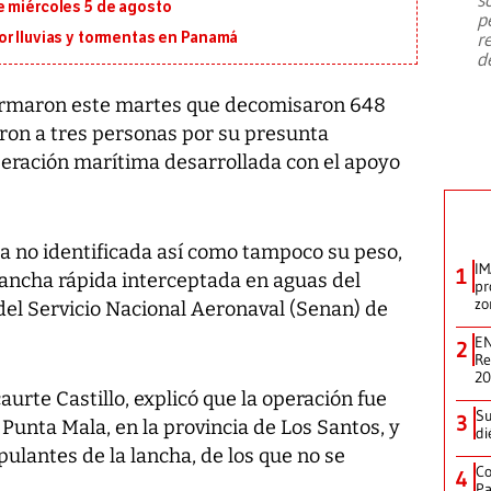
emergencia de gran
...
e miércoles 5 de agosto
p
r
or lluvias y tormentas en Panamá
d
ormaron este martes que decomisaron 648
ron a tres personas por su presunta
operación marítima desarrollada con el apoyo
ta no identificada así como tampoco su peso,
IM
1
ancha rápida interceptada en aguas del
pr
zo
el Servicio Nacional Aeronaval (Senan) de
EN
2
Re
2
urte Castillo, explicó que la operación fue
Su
3
 Punta Mala, en la provincia de Los Santos, y
di
pulantes de la lancha, de los que no se
Co
4
Pa