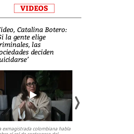
VIDEOS
ideo, Catalina Botero:
Video: Lula la
Si la gente elige
candidatura 
riminales, las
promesas de i
ociedades deciden
en defensa, ed
uicidarse’
tierras raras
a exmagistrada colombiana habla
Entre recuerdos y es
obre el rol de contrapeso del
referencias hacia sus