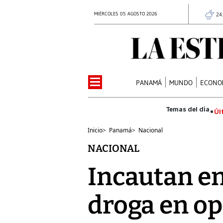
MIÉRCOLES 05 AGOSTO 2026
24
PANAMÁ
MUNDO
ECONO
Úl
Inicio
>
Panamá
>
Nacional
NACIONAL
Incautan e
droga en op