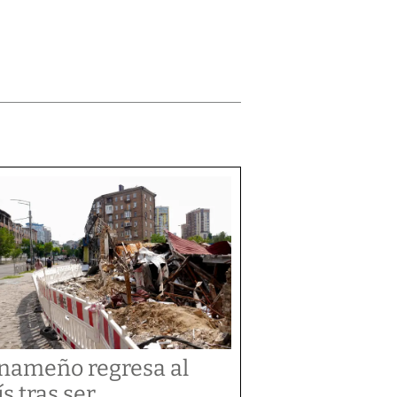
nameño regresa al
ís tras ser