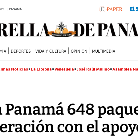
.8°C | PANAMÁ
MÍA
DEPORTES
VIDA Y CULTURA
OPINIÓN
MULTIMEDIA
timas Noticias
La Llorona
Venezuela
José Raúl Mulino
Asamblea Na
n Panamá 648 paque
eración con el apoy