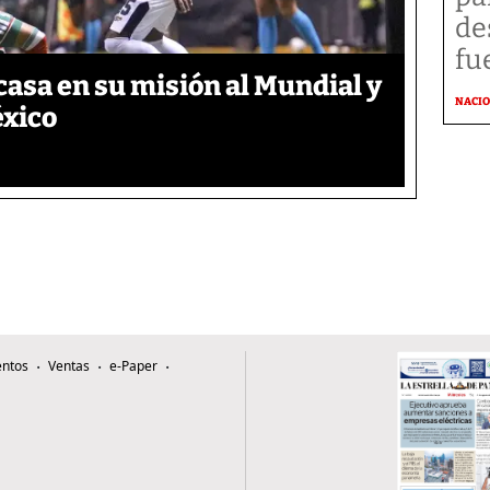
de
fu
asa en su misión al Mundial y
NACI
éxico
ntos
Ventas
e-Paper