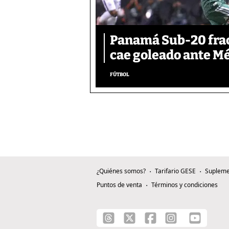
Panamá Sub-20 frac
cae goleado ante M
FÚTBOL
¿Quiénes somos?
Tarifario GESE
Supleme
Puntos de venta
Términos y condiciones