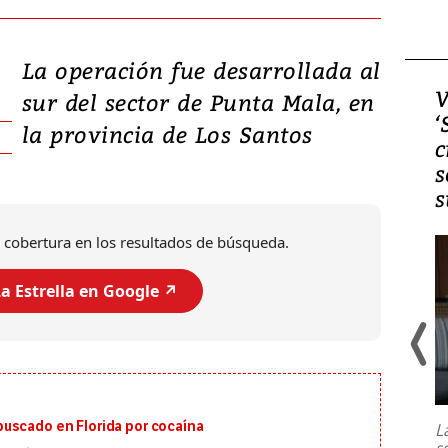
La operación fue desarrollada al
Video, Japón: Terremoto
V
sur del sector de Punta Mala, en
deja heridos y graves
‘
la provincia de Los Santos
daños en Kumamoto
c
s
s
 cobertura en los resultados de búsqueda.
a Estrella en Google ↗️
Un fuerte terremoto de magnitud
7,1 se registró este martes 28 de
julio en la prefectura de Kumamoto,
uscado en Florida por cocaína
L
al sur de Japón, provocando una
s