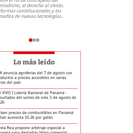
eriodismo, el derecho al olvido,
presidente de Brasil,
eformas constitucionales y los
da Silva, oficializó 
esafíos de nuevas tecnologías
...
candidatura
...
Lo más leído
A anuncia agroferias del 7 de agosto con
oductos a precios accesibles en varias
nas del país
 VIVO | Lotería Nacional de Panamá -
sultados del sorteo de este 5 de agosto de
026
ben precios de combustibles en Panamá:
ésel aumenta $0.26 por galón
sta Rica propone arbitraje especial a
namá para destrabar litigio comercial