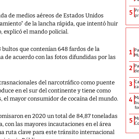
Pr
5
yuda de medios aéreos de Estados Unidos
pr
amiento" de la lancha rápida, que intentó huir
, explicó el mando policial.
8 bultos que contenían 648 fardos de la
Pa
1
Mu
na de acuerdo con las fotos difundidas por las
Pa
2
de
Ca
trasnacionales del narcotráfico como puente
3
ca
oduce en el sur del continente y tiene como
M
s, el mayor consumidor de cocaína del mundo.
4
bu
fo
misaron en 2020 un total de 84,87 toneladas
Mo
5
Co
a, con las mayores incautaciones en el área
na ruta clave para este tránsito internacional