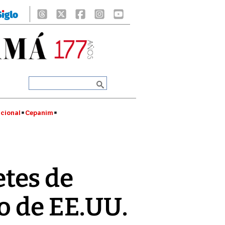
cional
Cepanim
tes de
o de EE.UU.