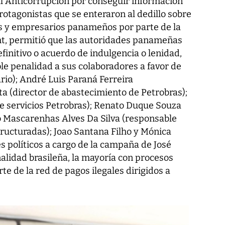
ial Anticorrupción por conseguir información
otagonistas que se enteraron al dedillo sobre
os y empresarios panameños por parte de la
t, permitió que las autoridades panameñas
initivo o acuerdo de indulgencia o lenidad,
ble penalidad a sus colaboradores a favor de
io); André Luis Paraná Ferreira
a (director de abastecimiento de Petrobras);
e servicios Petrobras); Renato Duque Souza
to Mascarenhas Alves Da Silva (responsable
tructuradas); Joao Santana Filho y Mónica
 políticos a cargo de la campaña de José
alidad brasileña, la mayoría con procesos
te de la red de pagos ilegales dirigidos a