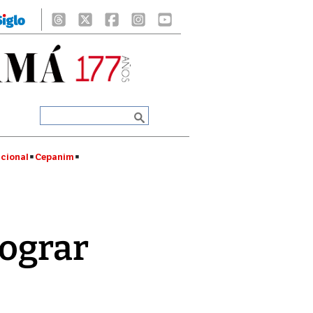
cional
Cepanim
lograr