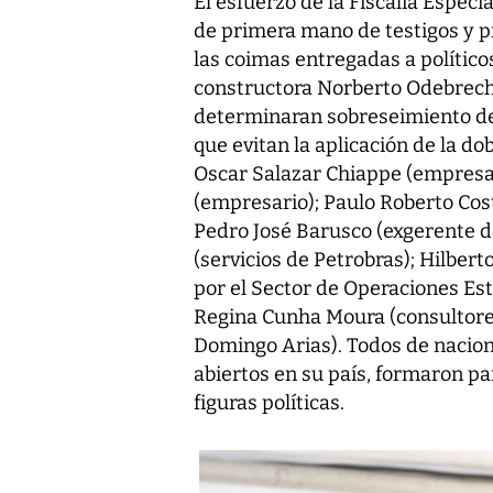
El esfuerzo de la Fiscalía Espec
de primera mano de testigos y pr
las coimas entregadas a polític
constructora Norberto Odebrech
determinaran sobreseimiento def
que evitan la aplicación de la do
Oscar Salazar Chiappe (empresar
(empresario); Paulo Roberto Cost
Pedro José Barusco (exgerente d
(servicios de Petrobras); Hilber
por el Sector de Operaciones Es
Regina Cunha Moura (consultores
Domingo Arias). Todos de nacion
abiertos en su país, formaron par
figuras políticas.