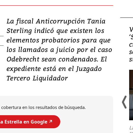
La fiscal Anticorrupción Tania
Video, Japón: Terremoto
V
Sterling indicó que existen los
deja heridos y graves
‘
elementos probatorios para que
daños en Kumamoto
c
los llamados a juicio por el caso
s
Odebrecht sean condenados. El
s
expediente está en el Juzgado
Tercero Liquidador
 cobertura en los resultados de búsqueda.
Un fuerte terremoto de magnitud
7,1 se registró este martes 28 de
a Estrella en Google ↗️
julio en la prefectura de Kumamoto,
L
al sur de Japón, provocando una
s