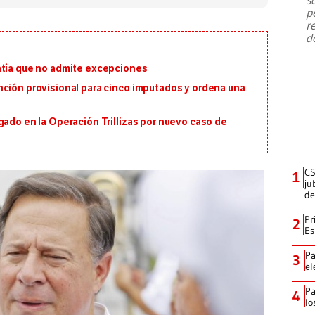
emergencia de gran
...
p
r
d
ntía que no admite excepciones
nción provisional para cinco imputados y ordena una
gado en la Operación Trillizas por nuevo caso de
CS
1
ju
de
Pr
2
Es
Pa
3
el
Pa
4
lo