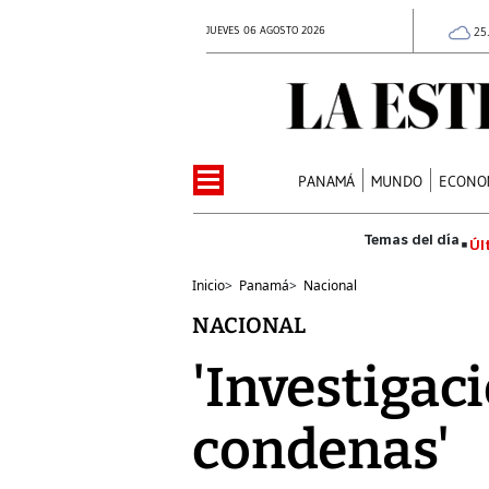
JUEVES 06 AGOSTO 2026
25
PANAMÁ
MUNDO
ECONO
Úl
Inicio
>
Panamá
>
Nacional
NACIONAL
'Investigaci
condenas'