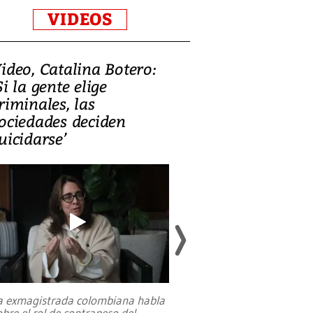
VIDEOS
ideo, Catalina Botero:
Video: Lula la
Si la gente elige
candidatura 
riminales, las
promesas de i
ociedades deciden
en defensa, ed
uicidarse’
tierras raras
a exmagistrada colombiana habla
Entre recuerdos y es
obre el rol de contrapeso del
referencias hacia sus