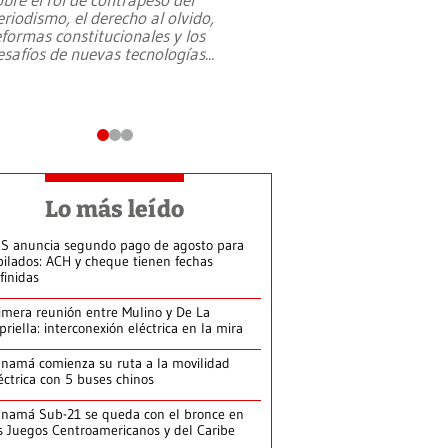
eriodismo, el derecho al olvido,
presidente de Brasil,
eformas constitucionales y los
da Silva, oficializó 
esafíos de nuevas tecnologías
...
candidatura
...
Lo más leído
S anuncia segundo pago de agosto para
bilados: ACH y cheque tienen fechas
finidas
imera reunión entre Mulino y De La
priella: interconexión eléctrica en la mira
namá comienza su ruta a la movilidad
éctrica con 5 buses chinos
namá Sub-21 se queda con el bronce en
s Juegos Centroamericanos y del Caribe