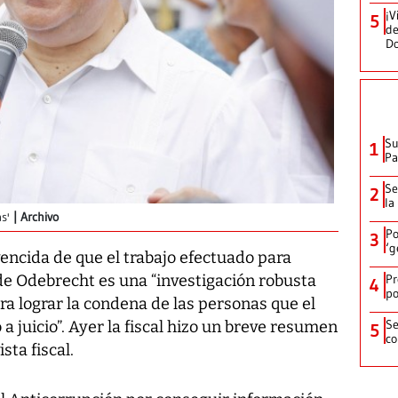
¡V
5
de
D
Su
1
P
Se
2
la
s'
Archivo
Po
3
‘g
vencida de que el trabajo efectuado para
Pr
de Odebrecht es una “investigación robusta
4
po
ra lograr la condena de las personas que el
Se
a juicio”. Ayer la fiscal hizo un breve resumen
5
co
sta fiscal.