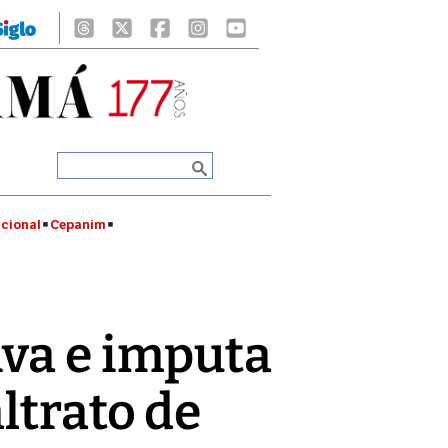
cional
Cepanim
iva e imputa
ltrato de