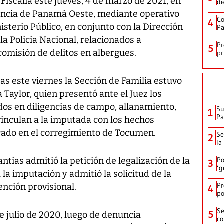
Fiscalía este jueves, 4 de marzo de 2021, en
di
vincia de Panamá Oeste, mediante operativo
Co
4
isterio Público, en conjunto con la Dirección
Pa
 la Policía Nacional, relacionados a
Pr
5
comisión de delitos en albergues.
pr
as este viernes la Sección de Familia estuvo
a Taylor, quien presentó ante el Juez los
os en diligencias de campo, allanamiento,
Su
1
P
vinculan a la imputada con los hechos
cado en el corregimiento de Tocumen.
Se
2
la
antías admitió la petición de legalización de la
Po
3
‘g
la imputación y admitió la solicitud de la
Pr
ención provisional.
4
po
Se
5
e julio de 2020, luego de denuncia
co