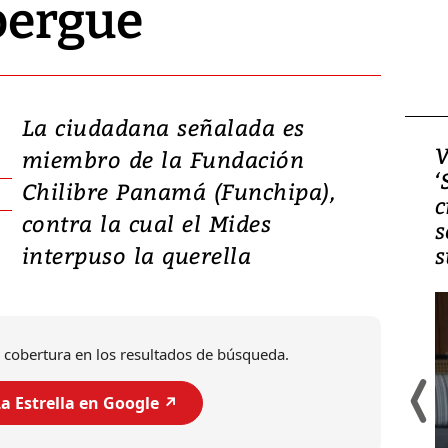
lbergue
La ciudadana señalada es
Video, Japón: Terremoto
V
miembro de la Fundación
deja heridos y graves
‘
Chilibre Panamá (Funchipa),
daños en Kumamoto
c
contra la cual el Mides
s
interpuso la querella
s
 cobertura en los resultados de búsqueda.
a Estrella en Google ↗️
Un fuerte terremoto de magnitud