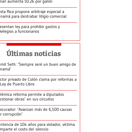
ésel aumenta $0.26 por galón
sta Rica propone arbitraje especial a
namá para destrabar litigio comercial
esentan ley para prohibir gastos y
ivilegios a funcionarios
Últimas noticias
mit Seth: ‘Siempre seré un buen amigo de
anamá’
ctor privado de Colón clama por reformas a
 Ley de Puerto Libre
lémica reforma permite a diputados
estionar obras’ en sus circuitos
ocurador: ‘Avanzan más de 6,500 causas
r corrupción’
ntencia de 104 años para violador, víctima
mparte el costo del silencio