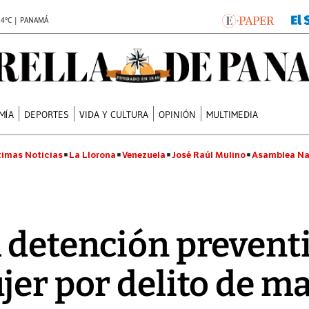
.4°C | PANAMÁ
MÍA
DEPORTES
VIDA Y CULTURA
OPINIÓN
MULTIMEDIA
timas Noticias
La Llorona
Venezuela
José Raúl Mulino
Asamblea Na
 detención prevent
jer por delito de ma