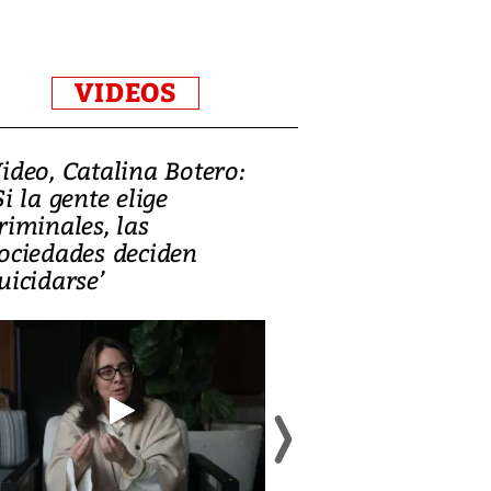
VIDEOS
ideo, Catalina Botero:
Video: Lula la
Si la gente elige
candidatura 
riminales, las
promesas de i
ociedades deciden
en defensa, ed
uicidarse’
tierras raras