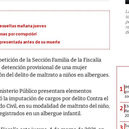
7,1 se registró este martes 28 de
julio en la prefectura de Kumamoto,
L
al sur de Japón, provocando una
s
emergencia de gran
...
p
resueltas mañana jueves
r
d
sas por corrupción’
la presentada antes de su muerte
etición de la Sección Familia de la Fiscalía
 detención provisional de una mujer
n del delito de maltrato a niños en albergues.
IM
1
inisterio Público presentara elementos
pr
zo
ió la imputación de cargos por delito Contra el
do Civil, en su modalidad de maltrato del niño,
EN
2
Re
egistrados en un albergue infantil.
2
Su
3