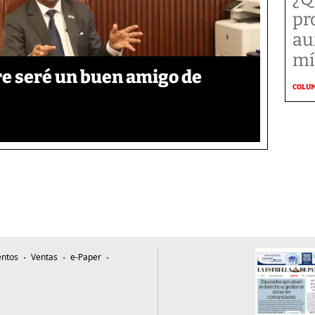
pr
au
mí
re seré un buen amigo de
COLU
ntos
Ventas
e-Paper