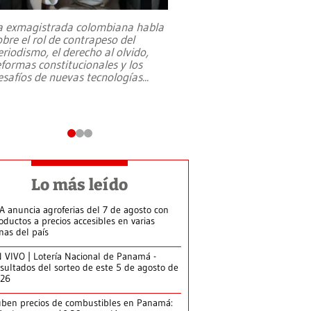
a exmagistrada colombiana habla
Entre recuerdos y es
obre el rol de contrapeso del
referencias hacia sus
eriodismo, el derecho al olvido,
presidente de Brasil,
eformas constitucionales y los
da Silva, oficializó 
esafíos de nuevas tecnologías
...
candidatura
...
Lo más leído
A anuncia agroferias del 7 de agosto con
oductos a precios accesibles en varias
nas del país
 VIVO | Lotería Nacional de Panamá -
sultados del sorteo de este 5 de agosto de
026
ben precios de combustibles en Panamá: