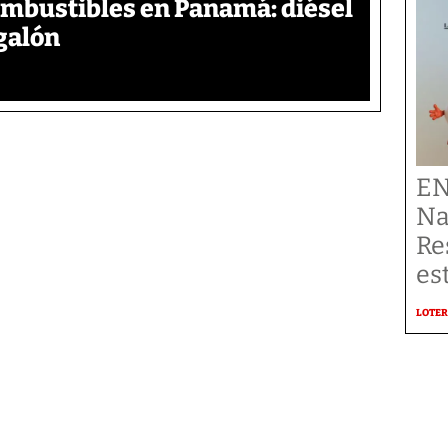
ombustibles en Panamá: diésel
galón
EN
Na
Re
es
LOTER