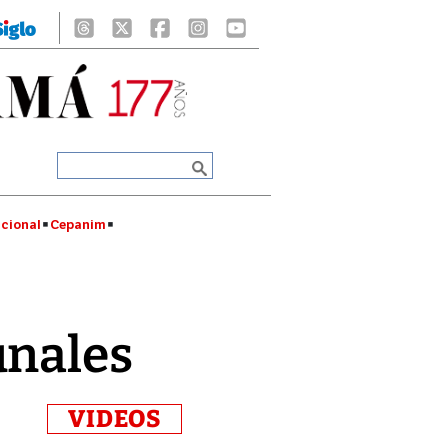
cional
Cepanim
unales
VIDEOS