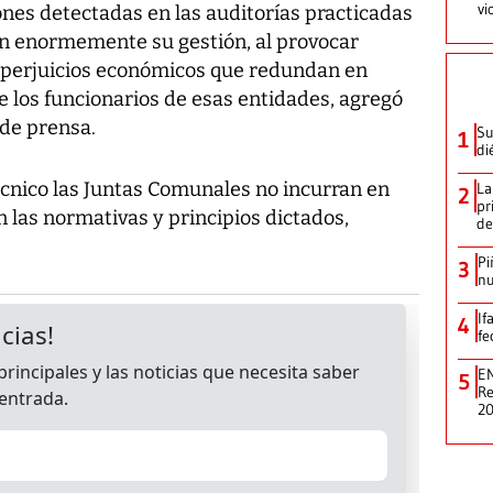
vi
ones detectadas en las auditorías practicadas
an enormemente su gestión, al provocar
 o perjuicios económicos que redundan en
 los funcionarios de esas entidades, agregó
 de prensa.
Su
1
di
écnico las Juntas Comunales no incurran en
La
2
pr
n las normativas y principios dictados,
de
Pi
3
nu
If
4
fe
EN
5
Re
2