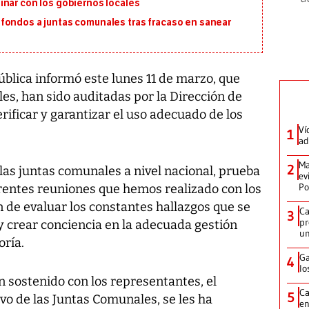
inar con los gobiernos locales
fondos a juntas comunales tras fracaso en sanear
ública informó este lunes 11 de marzo, que
es, han sido auditadas por la Dirección de
erificar y garantizar el uso adecuado de los
Ví
1
ad
Ma
2
las juntas comunales a nivel nacional, prueba
ev
Po
erentes reuniones que hemos realizado con los
in de evaluar los constantes hallazgos que se
Ca
3
pr
y crear conciencia en la adecuada gestión
un
oría.
Ga
4
lo
 sostenido con los representantes, el
Ca
5
vo de las Juntas Comunales, se les ha
en