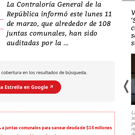
La Contraloría General de la
Video, Japón: Terremoto
V
República informó este lunes 11
deja heridos y graves
‘
de marzo, que alrededor de 108
daños en Kumamoto
c
juntas comunales, han sido
s
auditadas por la ...
s
 cobertura en los resultados de búsqueda.
a Estrella en Google ↗️
Un fuerte terremoto de magnitud
7,1 se registró este martes 28 de
julio en la prefectura de Kumamoto,
L
al sur de Japón, provocando una
s
emergencia de gran
...
p
% a juntas comunales para sanear deuda de $14 millones
r
d