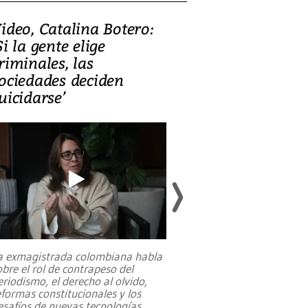
ideo, Catalina Botero:
Video: Lula la
Si la gente elige
candidatura 
riminales, las
promesas de i
ociedades deciden
en defensa, ed
uicidarse’
tierras raras
a exmagistrada colombiana habla
Entre recuerdos y es
obre el rol de contrapeso del
referencias hacia sus
eriodismo, el derecho al olvido,
presidente de Brasil,
eformas constitucionales y los
da Silva, oficializó 
esafíos de nuevas tecnologías
...
candidatura
...