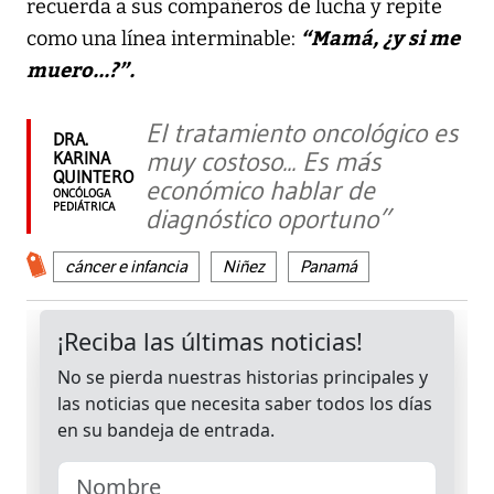
recuerda a sus compañeros de lucha y repite
“Mamá, ¿y si me
como una línea interminable:
muero...?”.
El tratamiento oncológico es
DRA.
muy costoso... Es más
KARINA
QUINTERO
económico hablar de
ONCÓLOGA
PEDIÁTRICA
diagnóstico oportuno”
cáncer e infancia
Niñez
Panamá