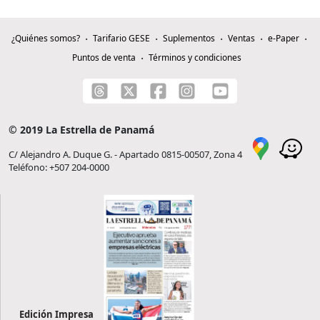
¿Quiénes somos?
Tarifario GESE
Suplementos
Ventas
e-Paper
Puntos de venta
Términos y condiciones
© 2019 La Estrella de Panamá
C/ Alejandro A. Duque G. - Apartado 0815-00507, Zona 4
Teléfono: +507 204-0000
Edición Impresa