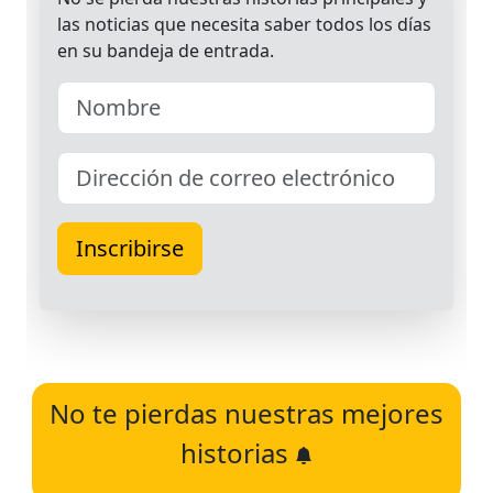
No te pierdas nuestras mejores
historias