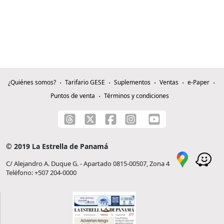
¿Quiénes somos?
Tarifario GESE
Suplementos
Ventas
e-Paper
Puntos de venta
Términos y condiciones
© 2019 La Estrella de Panamá
C/ Alejandro A. Duque G. - Apartado 0815-00507, Zona 4
Teléfono: +507 204-0000