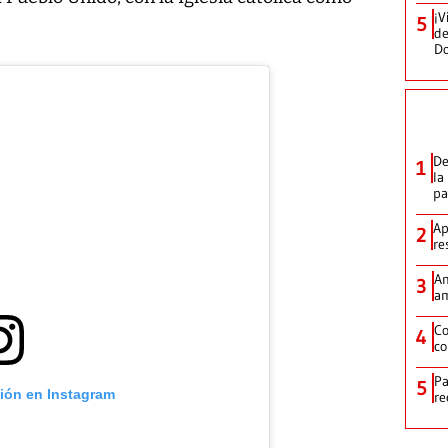
¡V
5
de
D
De
1
la
p
Ap
2
re
Am
3
am
Co
4
co
Pa
5
ción en Instagram
re