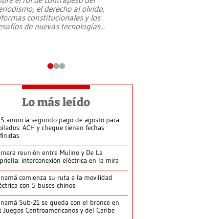
eriodismo, el derecho al olvido,
presidente de Brasil,
eformas constitucionales y los
da Silva, oficializó 
esafíos de nuevas tecnologías
...
candidatura
...
Lo más leído
S anuncia segundo pago de agosto para
bilados: ACH y cheque tienen fechas
finidas
imera reunión entre Mulino y De La
priella: interconexión eléctrica en la mira
namá comienza su ruta a la movilidad
éctrica con 5 buses chinos
namá Sub-21 se queda con el bronce en
s Juegos Centroamericanos y del Caribe