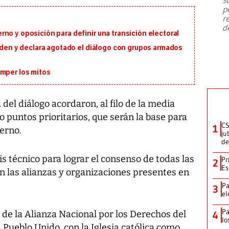
emergencia de gran
...
p
r
d
no y oposición para definir una transición electoral
orden y declara agotado el diálogo con grupos armados
omper los mitos
del diálogo acordaron, al filo de la media
o puntos prioritarios
, que serán la base para
CS
1
erno.
ju
de
s técnico para lograr el consenso de todas las
Pr
2
Es
n las alianzas y organizaciones presentes en
Pa
3
el
Pa
 de la
Alianza Nacional por los Derechos del
4
lo
a Pueblo Unido
, con la
Iglesia católica como