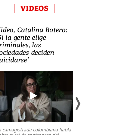
VIDEOS
ideo, Catalina Botero:
Video: Lula la
Si la gente elige
candidatura 
riminales, las
promesas de i
ociedades deciden
en defensa, ed
uicidarse’
tierras raras
a exmagistrada colombiana habla
Entre recuerdos y es
obre el rol de contrapeso del
referencias hacia sus