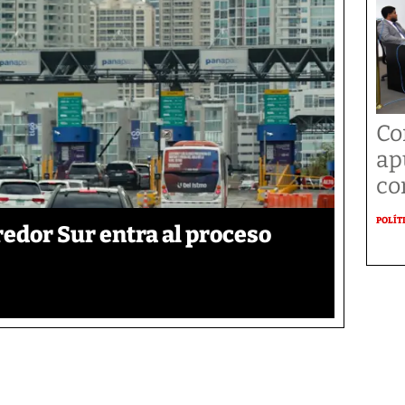
Co
ap
co
POLÍT
edor Sur entra al proceso