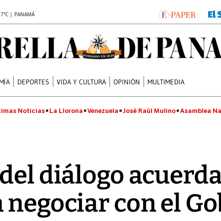
.7°C | PANAMÁ
MÍA
DEPORTES
VIDA Y CULTURA
OPINIÓN
MULTIMEDIA
timas Noticias
La Llorona
Venezuela
José Raúl Mulino
Asamblea Na
 del diálogo acuerd
 negociar con el G