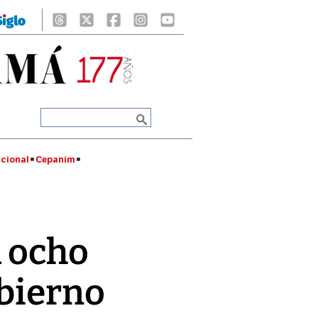
cional
Cepanim
a ocho
obierno