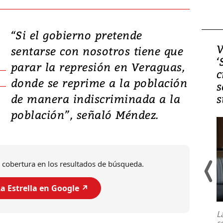
“Si el gobierno pretende
Video, Japón: Terremoto
V
sentarse con nosotros tiene que
deja heridos y graves
‘
parar la represión en Veraguas,
daños en Kumamoto
c
donde se reprime a la población
s
de manera indiscriminada a la
s
población”, señaló Méndez.
 cobertura en los resultados de búsqueda.
a Estrella en Google ↗️
Un fuerte terremoto de magnitud
7,1 se registró este martes 28 de
julio en la prefectura de Kumamoto,
L
al sur de Japón, provocando una
s