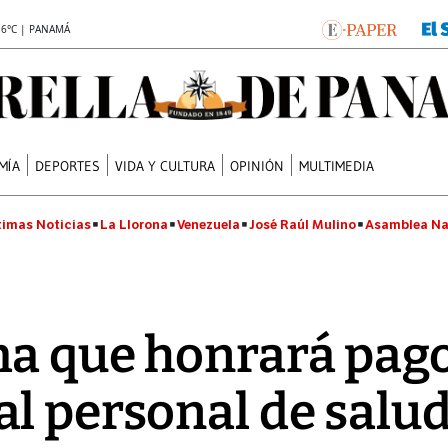
.6°C | PANAMÁ
MÍA
DEPORTES
VIDA Y CULTURA
OPINIÓN
MULTIMEDIA
timas Noticias
La Llorona
Venezuela
José Raúl Mulino
Asamblea Na
a que honrará pag
l personal de salu