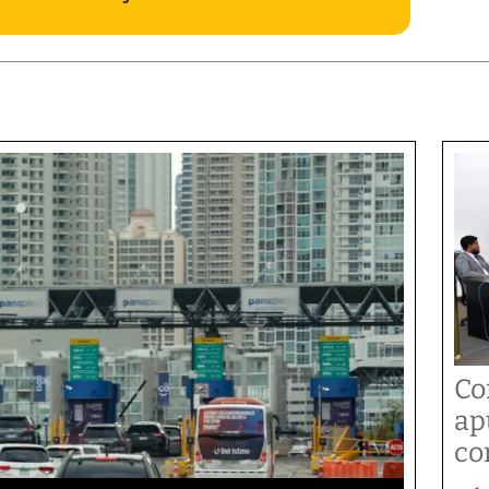
Co
ap
co