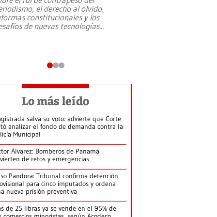
eriodismo, el derecho al olvido,
presidente de Brasil,
eformas constitucionales y los
da Silva, oficializó 
esafíos de nuevas tecnologías
...
candidatura
...
Lo más leído
gistrada salva su voto: advierte que Corte
itó analizar el fondo de demanda contra la
licía Municipal
ctor Álvarez: Bomberos de Panamá
vierten de retos y emergencias
so Pandora: Tribunal confirma detención
ovisional para cinco imputados y ordena
a nueva prisión preventiva
s de 25 libras ya se vende en el 95% de
s comercios minoristas, según Acodeco