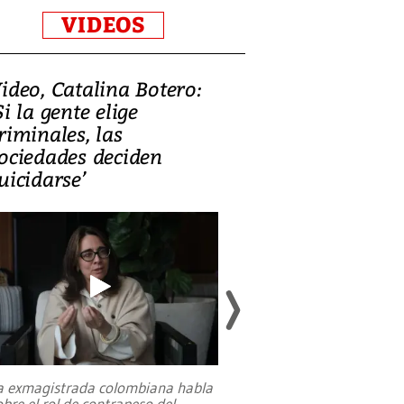
VIDEOS
ideo, Catalina Botero:
Video: Lula la
Si la gente elige
candidatura 
riminales, las
promesas de i
ociedades deciden
en defensa, ed
uicidarse’
tierras raras
a exmagistrada colombiana habla
Entre recuerdos y es
obre el rol de contrapeso del
referencias hacia sus