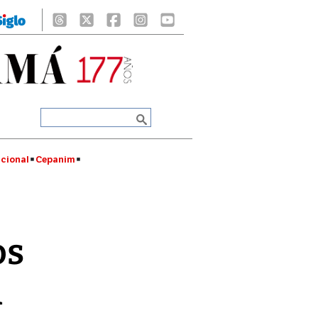
cional
Cepanim
os
d