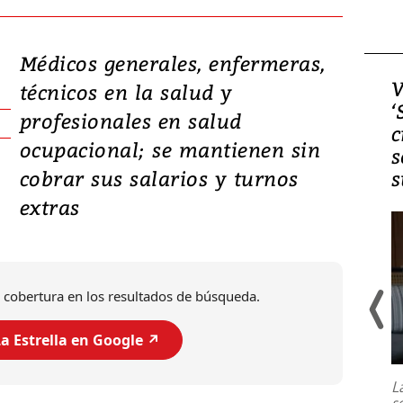
Médicos generales, enfermeras,
Video, Japón: Terremoto
V
técnicos en la salud y
deja heridos y graves
‘
profesionales en salud
daños en Kumamoto
c
ocupacional; se mantienen sin
s
cobrar sus salarios y turnos
s
extras
 cobertura en los resultados de búsqueda.
a Estrella en Google ↗️
Un fuerte terremoto de magnitud
7,1 se registró este martes 28 de
julio en la prefectura de Kumamoto,
L
al sur de Japón, provocando una
s