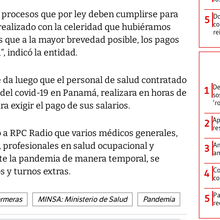
 procesos que por ley deben cumplirse para
Do
5
co
realizado con la celeridad que hubiéramos
re
 que a la mayor brevedad posible, los pagos
, indicó la entidad.
 da luego que el personal de salud contratado
De
1
del covid-19 en Panamá, realizara en horas de
so
‘r
a exigir el pago de sus salarios.
Ap
2
re
ó a RPC Radio que varios médicos generales,
, profesionales en salud ocupacional y
Am
3
am
te la pandemia de manera temporal, se
Co
s y turnos extras.
4
co
Pa
5
ermeras
MINSA: Ministerio de Salud
Pandemia
re