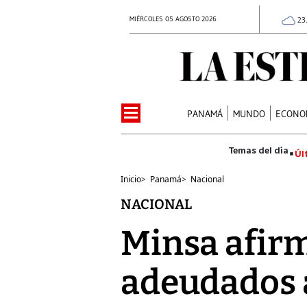
MIÉRCOLES 05 AGOSTO 2026
23
PANAMÁ
MUNDO
ECONO
Úl
Inicio
>
Panamá
>
Nacional
NACIONAL
Minsa afirm
adeudados a