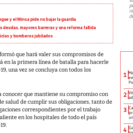
emergencia de gran
...
p
r
d
ue y el Minsa pide no bajar la guardia
s deudas, mayores barreras y una reforma fallida
icías y bomberos jubilados
informó que hará valer sus compromisos de
á en la primera línea de batalla para hacerle
19, una vez se concluya con todos los
Ma
1
ev
Po
Ví
 a conocer que mantiene su compromiso con
2
ad
de salud de cumplir sus obligaciones, tanto de
Ca
gaciones correspondientes por el trabajo
3
pr
liente en los hospitales de todo el país
un
19.
Ga
4
lo