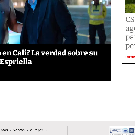
CS
ag
pa
pe
 en Cali? La verdad sobre su
INFOR
 Espriella
ntos
Ventas
e-Paper