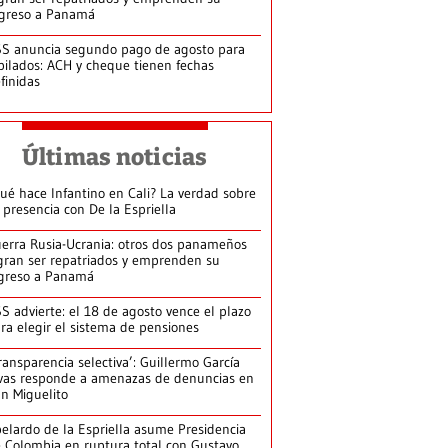
greso a Panamá
S anuncia segundo pago de agosto para
bilados: ACH y cheque tienen fechas
finidas
Últimas noticias
ué hace Infantino en Cali? La verdad sobre
 presencia con De la Espriella
erra Rusia-Ucrania: otros dos panameños
gran ser repatriados y emprenden su
greso a Panamá
S advierte: el 18 de agosto vence el plazo
ra elegir el sistema de pensiones
ransparencia selectiva’: Guillermo García
vas responde a amenazas de denuncias en
n Miguelito
elardo de la Espriella asume Presidencia
 Colombia en ruptura total con Gustavo