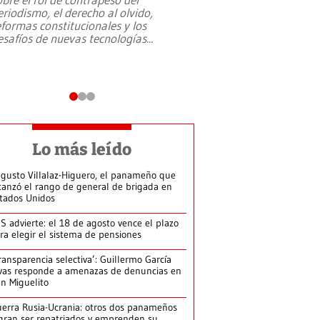
eriodismo, el derecho al olvido,
presidente de Brasil,
eformas constitucionales y los
da Silva, oficializó 
esafíos de nuevas tecnologías
...
candidatura
...
Lo más leído
gusto Villalaz-Higuero, el panameño que
canzó el rango de general de brigada en
tados Unidos
S advierte: el 18 de agosto vence el plazo
ra elegir el sistema de pensiones
ransparencia selectiva’: Guillermo García
vas responde a amenazas de denuncias en
n Miguelito
erra Rusia-Ucrania: otros dos panameños
gran ser repatriados y emprenden su