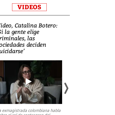
VIDEOS
ideo, Catalina Botero:
Video: Lula la
Si la gente elige
candidatura 
riminales, las
promesas de i
ociedades deciden
en defensa, ed
uicidarse’
tierras raras
a exmagistrada colombiana habla
Entre recuerdos y es
obre el rol de contrapeso del
referencias hacia sus