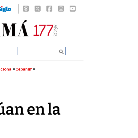
cional
Cepanim
úan en la