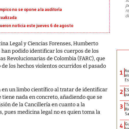
emergencia de gran
...
p
ímpico no se opone a la auditoría
r
d
ualizada
ueron noticia este jueves 6 de agosto
icina Legal y Ciencias Forenses, Humberto
 han podido identificar los cuerpos de los
s Revolucionarias de Colombia (FARC), que
 de los hechos violentos ocurridos el pasado
Au
1
al
Es
n un limbo científico al tratar de identificar
CS
2
pa
 se tiene nada en concreto, añadiendo que se
sión de la Cancillería en cuanto a la
‘T
3
Ri
es, pues medicina legal no es quien toma la
Sa
Gu
4
lo