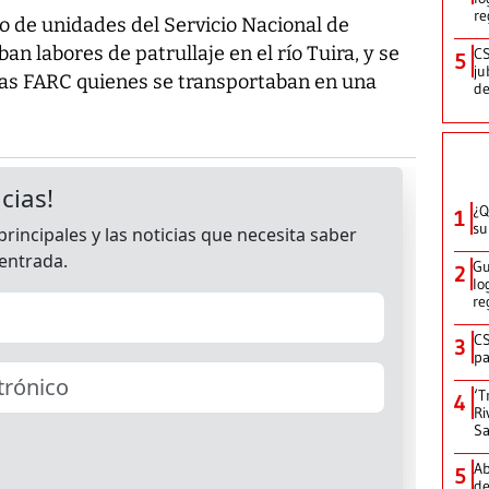
re
o de unidades del Servicio Nacional de
n labores de patrullaje en el río Tuira, y se
CS
5
ju
las FARC quienes se transportaban en una
de
¿Q
1
su
Gu
2
lo
re
CS
3
pa
‘T
4
Ri
Sa
Ab
5
de