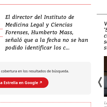
El director del Instituto de
Video, Japón: Terremoto
V
Medicina Legal y Ciencias
deja heridos y graves
‘
Forenses, Humberto Mass,
daños en Kumamoto
c
señaló que a la fecha no se han
s
podido identificar los c...
s
 cobertura en los resultados de búsqueda.
a Estrella en Google ↗️
Un fuerte terremoto de magnitud
7,1 se registró este martes 28 de
julio en la prefectura de Kumamoto,
L
al sur de Japón, provocando una
s