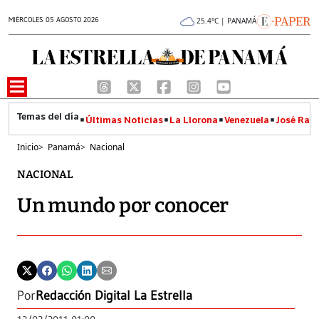
MIÉRCOLES 05 AGOSTO 2026
25.4°C | PANAMÁ
Últimas Noticias
La Llorona
Venezuela
José Raúl
Inicio
>
Panamá
>
Nacional
NACIONAL
Un mundo por conocer
Por
Redacción Digital La Estrella