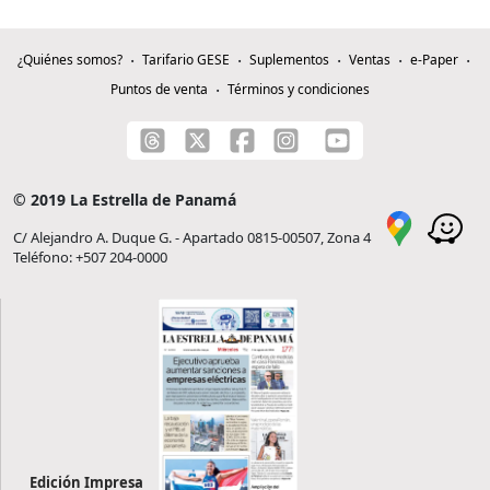
¿Quiénes somos?
Tarifario GESE
Suplementos
Ventas
e-Paper
Puntos de venta
Términos y condiciones
© 2019 La Estrella de Panamá
C/ Alejandro A. Duque G. - Apartado 0815-00507, Zona 4
Teléfono: +507 204-0000
Edición Impresa