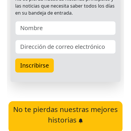
No te pierdas nuestras mejores
historias