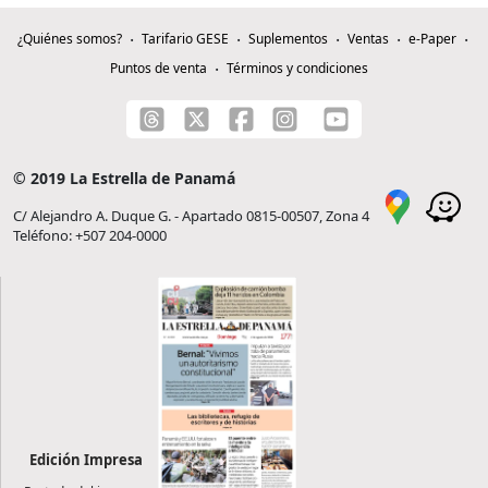
¿Quiénes somos?
Tarifario GESE
Suplementos
Ventas
e-Paper
Puntos de venta
Términos y condiciones
© 2019 La Estrella de Panamá
C/ Alejandro A. Duque G. - Apartado 0815-00507, Zona 4
Teléfono: +507 204-0000
Edición Impresa