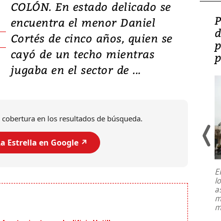
COLÓN. En estado delicado se
Video: Lula lanza su
P
encuentra el menor Daniel
candidatura con
d
Cortés de cinco años, quien se
promesas de inversión
p
cayó de un techo mientras
en defensa, educación y
p
jugaba en el sector de ...
tierras raras
 cobertura en los resultados de búsqueda.
a Estrella en Google ↗️
E
l
Entre recuerdos y escuetas
a
referencias hacia sus adversarios, el
m
presidente de Brasil, Luiz Inácio Lula
m
da Silva, oficializó este domingo su
candidatura
...