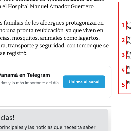
n el Hospital Manuel Amador Guerrero.
 familias de los albergues protagonizaron
¿P
1
Pa
no una pronta reubicación, ya que viven en
ias, mosquitos, animales como lagartos,
Pr
2
Es
a, transporte y seguridad, con temor que se
se registró.
De
3
‘S
El
4
no
 Panamá en Telegram
Unirme al canal
El
adas y lo más importante del día
5