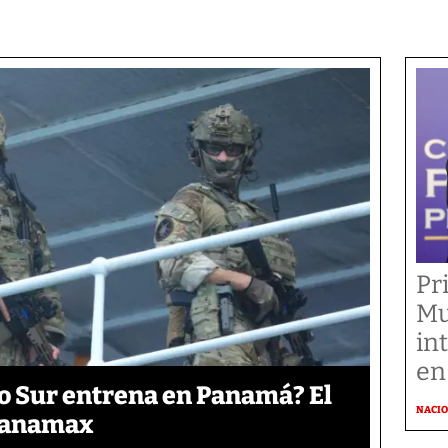
Pr
Mu
in
en
o Sur entrena en Panamá? El
NACI
 Panamax