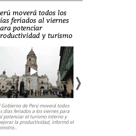
erú moverá todos los
Video, Catalin
ías feriados al viernes
‘Si la gente el
ara potenciar
criminales, la
roductividad y turismo
sociedades de
suicidarse’
l Gobierno de Perú moverá todos
os días feriados a los viernes para
La exmagistrada co
sí potenciar el turismo interno y
sobre el rol de contr
ejorar la productividad, informó el
periodismo, el derech
inistro
...
reformas constitucio
desafíos de nuevas t