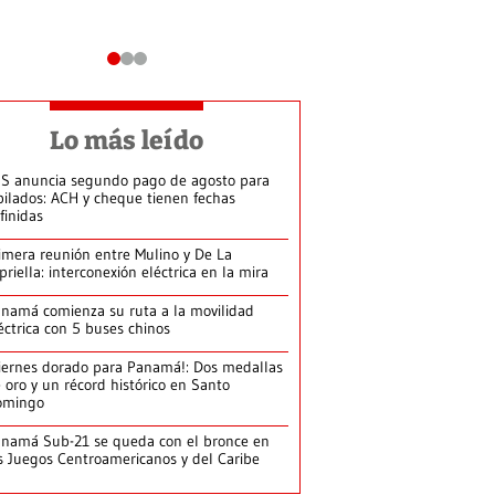
Lo más leído
S anuncia segundo pago de agosto para
bilados: ACH y cheque tienen fechas
finidas
imera reunión entre Mulino y De La
priella: interconexión eléctrica en la mira
namá comienza su ruta a la movilidad
éctrica con 5 buses chinos
iernes dorado para Panamá!: Dos medallas
 oro y un récord histórico en Santo
omingo
namá Sub-21 se queda con el bronce en
s Juegos Centroamericanos y del Caribe