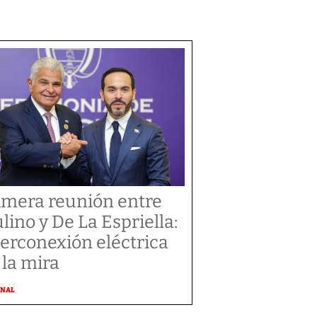
imera reunión entre
lino y De La Espriella:
terconexión eléctrica
 la mira
ONAL