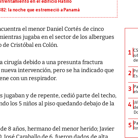
nfrentamiento en el edificio Hatillo
882: la noche que estremeció a Panamá
cuentra el menor Daniel Cortés de cinco
mientras jugaba en el sector de los albergues
 de Cristóbal en Colón.
CS
1
ju
de
a cirugía debido a una presunta fractura
a nueva intervención, pero se ha indicado que
Pr
2
Es
ene con un respirador.
Pa
3
el
s jugaban y de repente, cedió parte del techo,
¡V
do los 5 niños al piso quedando debajo de la
4
de
D
Pa
5
lo
 de 8 años, hermano del menor herido; Javier
0, José Caraballo de 6, fueron dados de alta,