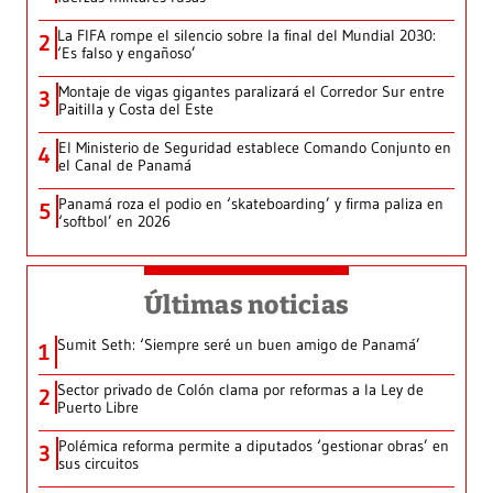
La FIFA rompe el silencio sobre la final del Mundial 2030:
2
‘Es falso y engañoso’
Montaje de vigas gigantes paralizará el Corredor Sur entre
3
Paitilla y Costa del Este
El Ministerio de Seguridad establece Comando Conjunto en
4
el Canal de Panamá
Panamá roza el podio en ‘skateboarding’ y firma paliza en
5
‘softbol’ en 2026
Últimas noticias
Sumit Seth: ‘Siempre seré un buen amigo de Panamá’
1
Sector privado de Colón clama por reformas a la Ley de
2
Puerto Libre
Polémica reforma permite a diputados ‘gestionar obras’ en
3
sus circuitos