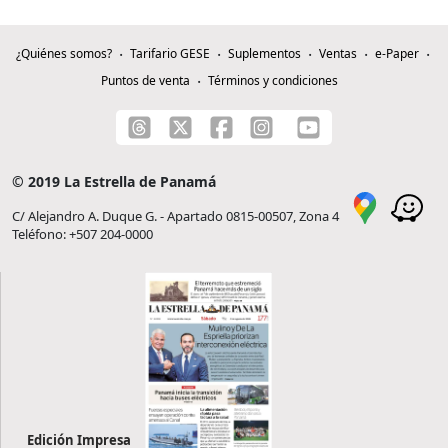
¿Quiénes somos?
Tarifario GESE
Suplementos
Ventas
e-Paper
Puntos de venta
Términos y condiciones
© 2019 La Estrella de Panamá
C/ Alejandro A. Duque G. - Apartado 0815-00507, Zona 4
Teléfono: +507 204-0000
Edición Impresa