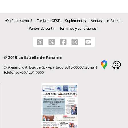
¿Quiénes somos?
Tarifario GESE
Suplementos
Ventas
e-Paper
Puntos de venta
Términos y condiciones
© 2019 La Estrella de Panamá
C/ Alejandro A. Duque G. - Apartado 0815-00507, Zona 4
Teléfono: +507 204-0000