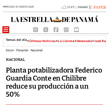
MIÉRCOLES 05 AGOSTO 2026
25.8°C | PANAMÁ
Últimas Noticias
La Llorona
Venezuela
José Raúl
Inicio
>
Panamá
>
Nacional
NACIONAL
Planta potabilizadora Federico
Guardia Conte en Chilibre
reduce su producción a un
50%