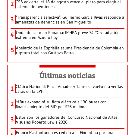
CSS advierte: el 18 de agosto vence el plazo para elegir el
2
sistema de pensiones
‘Transparencia selectiva’: Guillermo García Rivas responde a
3
amenazas de denuncias en San Miguelito
Onda de calor en Panamá: IMHPA prevé 34 °C y radiación
4
extrema en Azuero hoy
Abelardo de la Espriella asume Presidencia de Colombia en
5
ruptura total con Gustavo Petro
Últimas noticias
Clásico Nacional: Plaza Amador y Tauro se vuelven a ver las
1
caras en la LPF
MiBus expandirá su flota eléctrica a 130 buses con
2
financiamiento del BID por $26 millones
Estos son los ganadores del Concurso Nacional de Artes
3
Visuales Roberto Lewis 2026
Franco Mastantuono es cedido a la Fiorentina por una
4