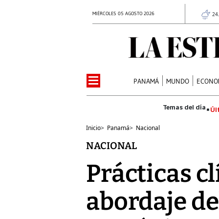
MIÉRCOLES 05 AGOSTO 2026
24
PANAMÁ
MUNDO
ECONO
Úl
Inicio
>
Panamá
>
Nacional
NACIONAL
Prácticas c
abordaje del