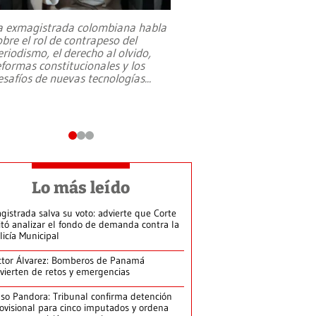
a exmagistrada colombiana habla
Entre recuerdos y es
obre el rol de contrapeso del
referencias hacia sus
eriodismo, el derecho al olvido,
presidente de Brasil,
eformas constitucionales y los
da Silva, oficializó 
esafíos de nuevas tecnologías
...
candidatura
...
Lo más leído
gistrada salva su voto: advierte que Corte
itó analizar el fondo de demanda contra la
licía Municipal
ctor Álvarez: Bomberos de Panamá
vierten de retos y emergencias
so Pandora: Tribunal confirma detención
ovisional para cinco imputados y ordena