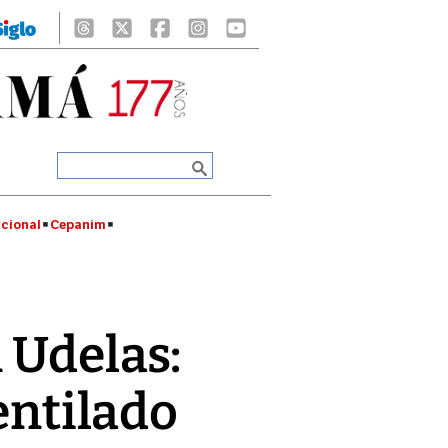
cional
Cepanim
 Udelas:
entilado