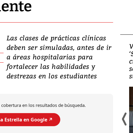
ente
Las clases de prácticas clínicas
Video, Japón: Terremoto
V
deben ser simuladas, antes de ir
deja heridos y graves
‘
a áreas hospitalarias para
daños en Kumamoto
c
fortalecer las habilidades y
s
destrezas en los estudiantes
s
 cobertura en los resultados de búsqueda.
a Estrella en Google ↗️
Un fuerte terremoto de magnitud