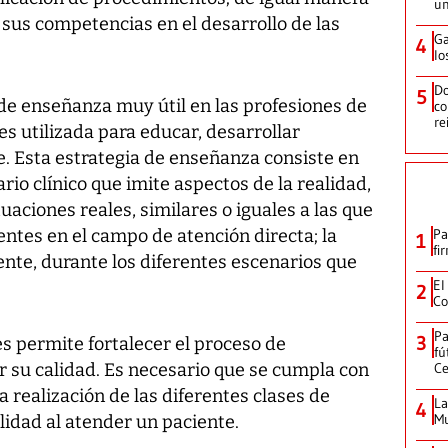
un
sus competencias en el desarrollo de las
Ga
4
lo
Do
5
 de enseñanza muy útil en las profesiones de
co
re
 es utilizada para educar, desarrollar
e. Esta estrategia de enseñanza consiste en
rio clínico que imite aspectos de la realidad,
uaciones reales, similares o iguales a las que
entes en el campo de atención directa; la
Pa
1
fi
te, durante los diferentes escenarios que
El
2
Co
Pa
3
es permite fortalecer el proceso de
fú
r su calidad. Es necesario que se cumpla con
Ce
la realización de las diferentes clases de
La
4
Mu
lidad al atender un paciente.