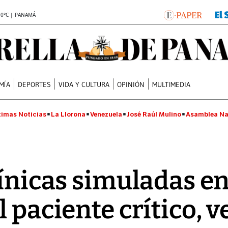
.0°C | PANAMÁ
MÍA
DEPORTES
VIDA Y CULTURA
OPINIÓN
MULTIMEDIA
timas Noticias
La Llorona
Venezuela
José Raúl Mulino
Asamblea Na
línicas simuladas en
 paciente crítico, v