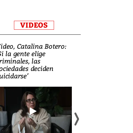
VIDEOS
ideo, Catalina Botero:
Video: Lula la
Si la gente elige
candidatura 
riminales, las
promesas de i
ociedades deciden
en defensa, ed
uicidarse’
tierras raras