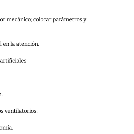
dor mecánico; colocar parámetros y
 en la atención.
rtificiales
n.
 ventilatorios.
tomía.