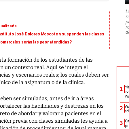
7,1 se registró este martes 28 de
julio en la prefectura de Kumamoto,
L
al sur de Japón, provocando una
s
emergencia de gran
...
p
ualizada
r
d
nstituto José Dolores Moscote y suspenden las clases
 comarcales serán las peor atendidas?
n la formación de los estudiantes de las
n un contexto real. Aquí se integra el
cias y escenarios reales; los cuales deben ser
nico de la asignatura o de la clínica.
Ma
1
ev
Po
deben ser simuladas, antes de ir a áreas
fortalecer las habilidades y destrezas en los
Ví
2
ad
 reto de abordar y valorar a pacientes en el
ración previa con clases simuladas les ayuda a
Ca
3
pr
plicación de procedimientos; de igual manera