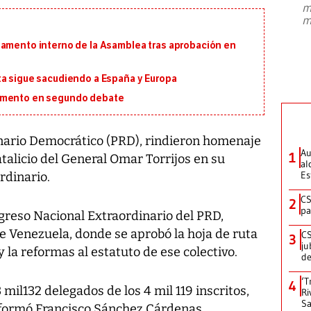
m
presidente de Brasil, Luiz Inácio Lula
m
da Silva, oficializó este domingo su
candidatura
...
lamento interno de la Asamblea tras aprobación en
ta sigue sacudiendo a España y Europa
lamento en segundo debate
nario Democrático (PRD), rindieron homenaje
Au
1
talicio del General Omar Torrijos en su
al
Es
rdinario.
CS
2
pa
greso Nacional Extraordinario del PRD,
e Venezuela, donde se aprobó la hoja de ruta
CS
3
ju
 la reformas al estatuto de ese colectivo.
de
‘T
4
mil132 delegados de los 4 mil 119 inscritos,
Ri
Sa
formó Francisco Sánchez Cárdenas,