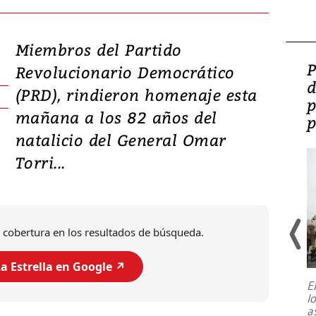
Miembros del Partido
Video: Lula lanza su
P
Revolucionario Democrático
candidatura con
d
(PRD), rindieron homenaje esta
promesas de inversión
p
mañana a los 82 años del
en defensa, educación y
p
natalicio del General Omar
tierras raras
Torri...
 cobertura en los resultados de búsqueda.
a Estrella en Google ↗️
E
l
Entre recuerdos y escuetas
a
referencias hacia sus adversarios, el