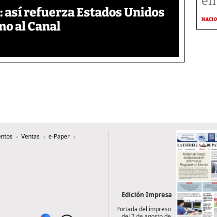
en
 así refuerza Estados Unidos
NACI
no al Canal
ntos
Ventas
e-Paper
Edición Impresa
Portada del impreso
del 7 de agosto de