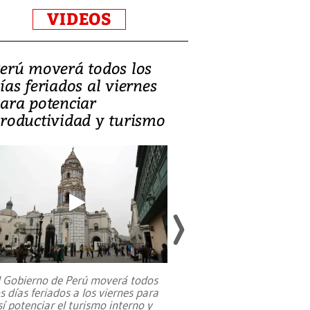
VIDEOS
erú moverá todos los
Video, Catalin
ías feriados al viernes
‘Si la gente el
ara potenciar
criminales, la
roductividad y turismo
sociedades de
suicidarse’
l Gobierno de Perú moverá todos
os días feriados a los viernes para
La exmagistrada co
sí potenciar el turismo interno y
sobre el rol de contr