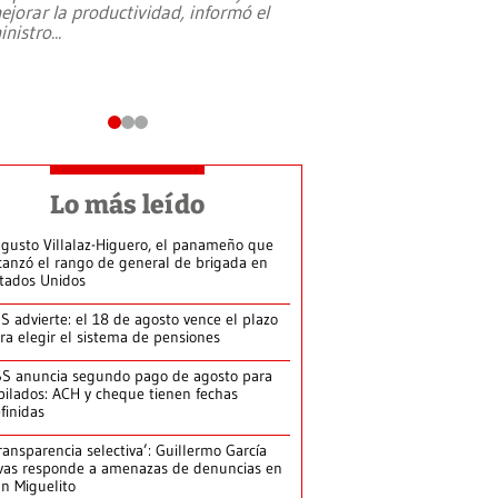
ejorar la productividad, informó el
periodismo, el derech
inistro
...
reformas constitucio
desafíos de nuevas t
Lo más leído
gusto Villalaz-Higuero, el panameño que
canzó el rango de general de brigada en
tados Unidos
S advierte: el 18 de agosto vence el plazo
ra elegir el sistema de pensiones
S anuncia segundo pago de agosto para
bilados: ACH y cheque tienen fechas
finidas
ransparencia selectiva’: Guillermo García
vas responde a amenazas de denuncias en
n Miguelito