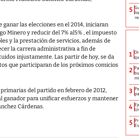
Gu
5
lo
re
ganar las elecciones en el 2014, iniciaran
go Minero y reducir del 7% al5% , el impuesto
es y la prestación de servicios, además de
ecer la carrera administrativa a fin de
Or
1
tuidos injustamente. Las partir de hoy, se da
qu
atos que participaran de los próximos comicios
Pa
2
bu
mi
Pe
 primarias del partido en febrero de 2012,
3
pa
l ganador para unificar esfuerzos y mantener
Ej
Sánchez Cárdenas.
4
Un
Pr
5
Es