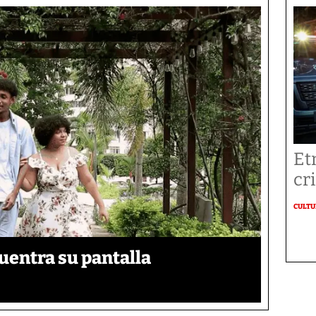
Et
cr
CULT
uentra su pantalla​