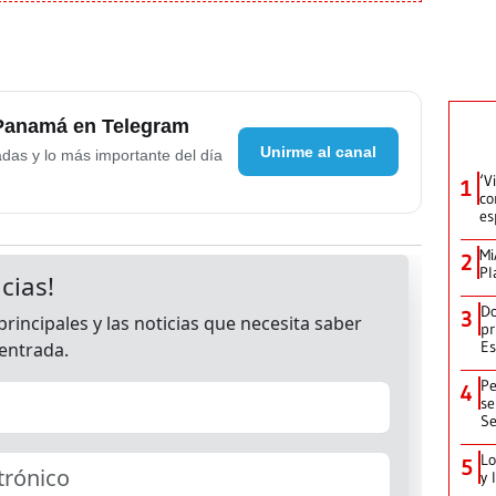
 Panamá en Telegram
Unirme al canal
adas y lo más importante del día
‘V
1
co
es
Mi
2
Pl
Do
3
pr
Es
Pe
4
se
Se
Lo
5
y 