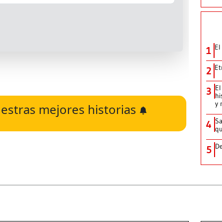
El
1
Et
2
El
3
hi
y 
estras mejores historias
Sa
4
qu
De
5