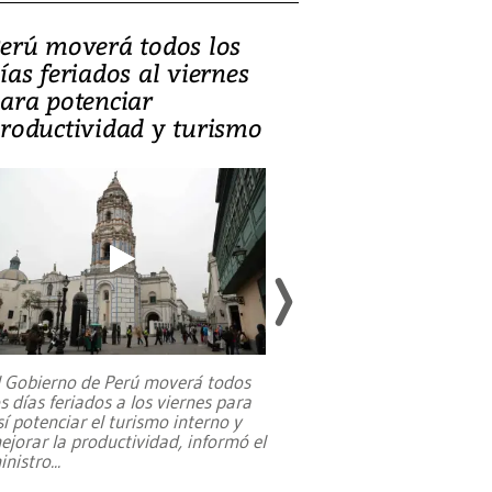
erú moverá todos los
Video, Catalin
ías feriados al viernes
‘Si la gente el
ara potenciar
criminales, la
roductividad y turismo
sociedades de
suicidarse’
l Gobierno de Perú moverá todos
os días feriados a los viernes para
La exmagistrada co
sí potenciar el turismo interno y
sobre el rol de contr
ejorar la productividad, informó el
periodismo, el derech
inistro
...
reformas constitucio
desafíos de nuevas t