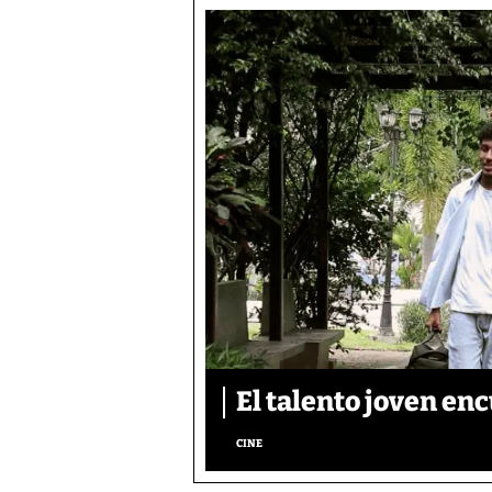
El talento joven enc
CINE