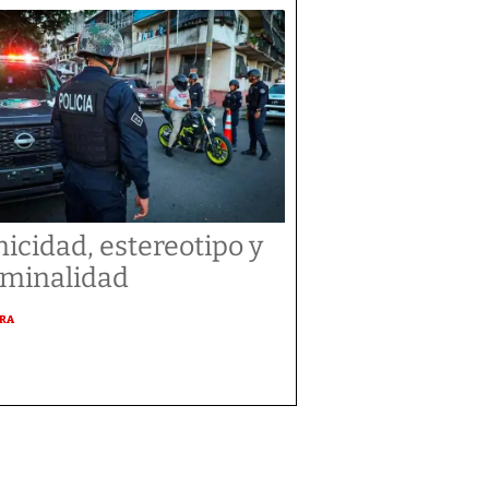
nicidad, estereotipo y
iminalidad
URA