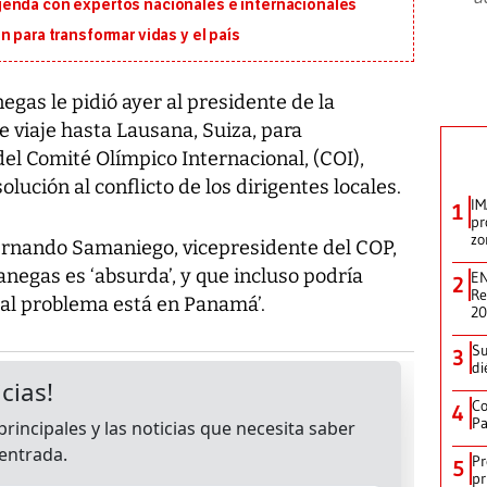
genda con expertos nacionales e internacionales
 para transformar vidas y el país
gas le pidió ayer al presidente de la
e viaje hasta Lausana, Suiza, para
del Comité Olímpico Internacional, (COI),
lución al conflicto de los dirigentes locales.
IM
1
pr
zo
Fernando Samaniego, vicepresidente del COP,
anegas es ‘absurda’, y que incluso podría
EN
2
Re
 al problema está en Panamá’.
2
Su
3
di
Co
4
Pa
Pr
5
pr