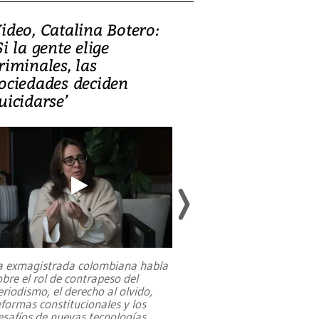
ideo, Catalina Botero:
Video: Lula la
Si la gente elige
candidatura 
riminales, las
promesas de i
ociedades deciden
en defensa, ed
uicidarse’
tierras raras
a exmagistrada colombiana habla
Entre recuerdos y es
obre el rol de contrapeso del
referencias hacia sus
eriodismo, el derecho al olvido,
presidente de Brasil,
eformas constitucionales y los
da Silva, oficializó 
esafíos de nuevas tecnologías
...
candidatura
...