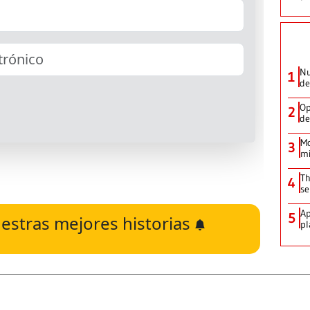
Nu
1
de
Op
2
de
Mo
3
mi
Th
4
se
Ap
5
estras mejores historias
pl