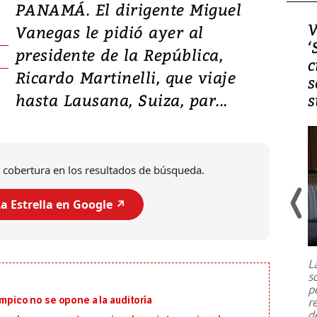
PANAMÁ. El dirigente Miguel
Video, Japón: Terremoto
V
Vanegas le pidió ayer al
deja heridos y graves
‘
presidente de la República,
daños en Kumamoto
c
Ricardo Martinelli, que viaje
s
hasta Lausana, Suiza, par...
s
 cobertura en los resultados de búsqueda.
a Estrella en Google ↗️
Un fuerte terremoto de magnitud
7,1 se registró este martes 28 de
julio en la prefectura de Kumamoto,
L
al sur de Japón, provocando una
s
emergencia de gran
...
p
ímpico no se opone a la auditoría
r
d