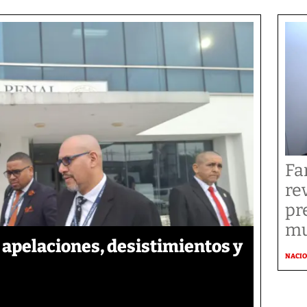
Fa
re
pr
mu
apelaciones, desistimientos y
NACI