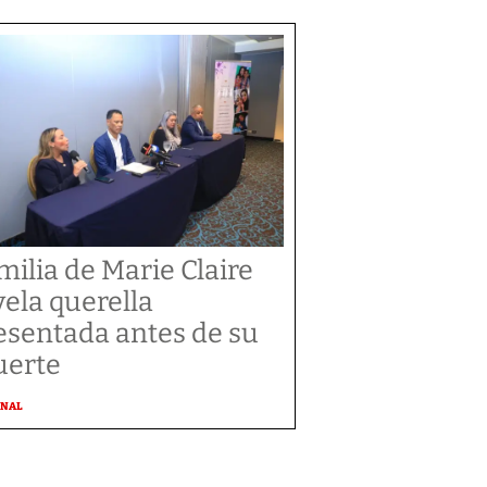
milia de Marie Claire
vela querella
esentada antes de su
erte
ONAL