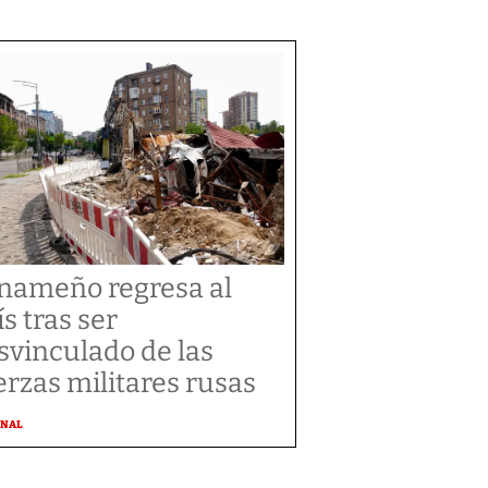
nameño regresa al
ís tras ser
svinculado de las
erzas militares rusas
ONAL