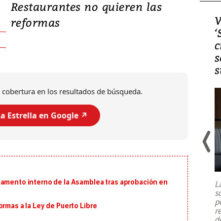
Restaurantes no quieren las
Video, Japón: Terremoto
V
reformas
deja heridos y graves
‘
daños en Kumamoto
c
s
s
 cobertura en los resultados de búsqueda.
a Estrella en Google ↗️
Un fuerte terremoto de magnitud
7,1 se registró este martes 28 de
julio en la prefectura de Kumamoto,
lamento interno de la Asamblea tras aprobación en
L
al sur de Japón, provocando una
s
emergencia de gran
...
p
ormas a la Ley de Puerto Libre
r
d