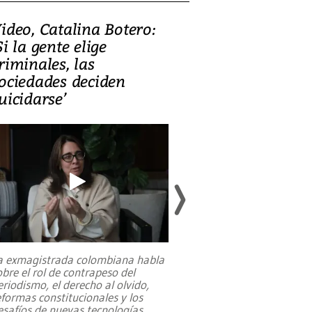
ideo, Catalina Botero:
Video: Lula la
Si la gente elige
candidatura 
riminales, las
promesas de i
ociedades deciden
en defensa, ed
uicidarse’
tierras raras
a exmagistrada colombiana habla
Entre recuerdos y es
obre el rol de contrapeso del
referencias hacia sus
eriodismo, el derecho al olvido,
presidente de Brasil,
eformas constitucionales y los
da Silva, oficializó 
esafíos de nuevas tecnologías
...
candidatura
...