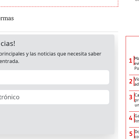
formas
Ma
1
ev
Po
Ví
2
ad
Ca
3
pr
un
Ga
4
lo
Do
5
co