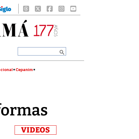
cional
Cepanim
eformas
VIDEOS