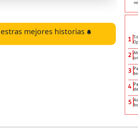
re
estras mejores historias
Tr
1
Op
Ah
2
ju
Pa
3
te
Pa
4
de
As
5
bo