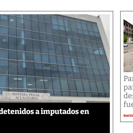
Pa
pa
de
fu
detenidos a imputados en
NACI