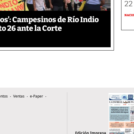
22
NACI
os’: Campesinos de Río Indio
 26 ante la Corte
ntos
Ventas
e-Paper
Edición Impresa