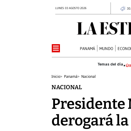
LUNES 03 AGOSTO 2026
30
PANAMÁ
MUNDO
ECONO
Úl
Inicio
>
Panamá
>
Nacional
NACIONAL
Presidente 
derogará la