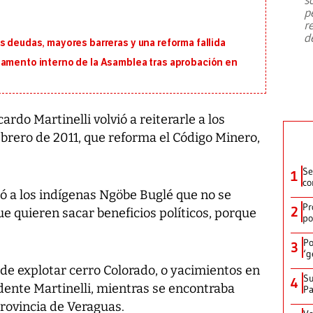
emergencia de gran
...
p
r
d
s deudas, mayores barreras y una reforma fallida
lamento interno de la Asamblea tras aprobación en
ardo Martinelli volvió a reiterarle a los
febrero de 2011, que reforma el Código Minero,
Se
1
co
dió a los indígenas Ngöbe Buglé que no se
Pr
2
e quieren sacar beneficios políticos, porque
po
Po
3
‘g
 de explotar cerro Colorado, o yacimientos en
Su
4
dente Martinelli, mientras se encontraba
P
provincia de Veraguas.