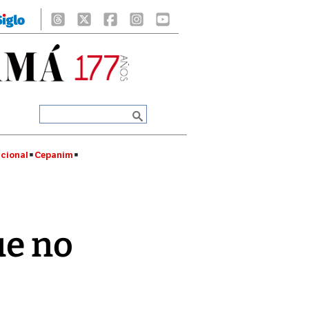
cional
Cepanim
ue no