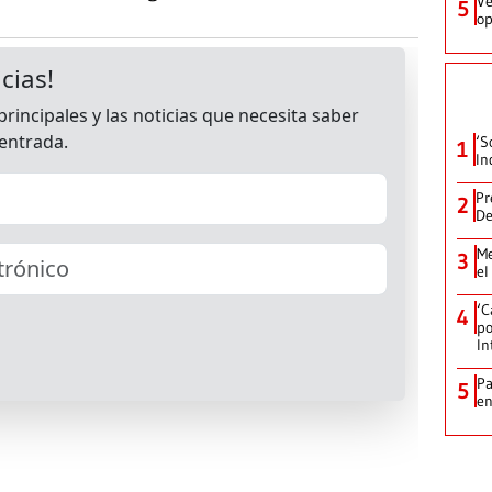
Ve
5
op
‘S
1
In
Pr
2
De
Me
3
el
‘C
4
po
In
Pa
5
e