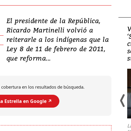
El presidente de la República,
Video, Japón: Terremoto
V
Ricardo Martinelli volvió a
deja heridos y graves
‘
reiterarle a los indígenas que la
daños en Kumamoto
c
Ley 8 de 11 de febrero de 2011,
s
que reforma...
s
 cobertura en los resultados de búsqueda.
a Estrella en Google ↗️
Un fuerte terremoto de magnitud
7,1 se registró este martes 28 de
julio en la prefectura de Kumamoto,
L
al sur de Japón, provocando una
s