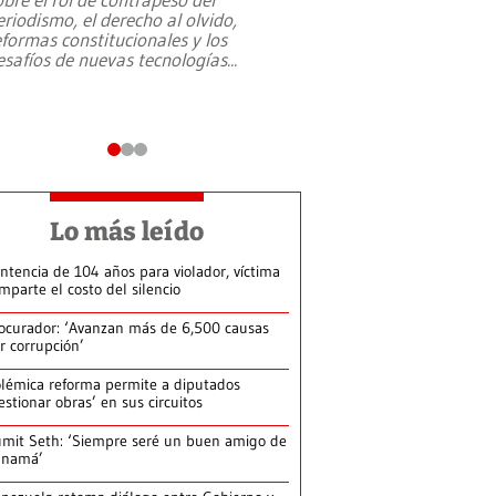
eriodismo, el derecho al olvido,
presidente de Brasil,
eformas constitucionales y los
da Silva, oficializó 
esafíos de nuevas tecnologías
...
candidatura
...
Lo más leído
ntencia de 104 años para violador, víctima
mparte el costo del silencio
ocurador: ‘Avanzan más de 6,500 causas
r corrupción’
lémica reforma permite a diputados
estionar obras’ en sus circuitos
mit Seth: ‘Siempre seré un buen amigo de
anamá’