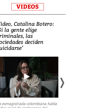
VIDEOS
ideo, Catalina Botero:
Video: Lula la
Si la gente elige
candidatura 
riminales, las
promesas de i
ociedades deciden
en defensa, ed
uicidarse’
tierras raras
a exmagistrada colombiana habla
Entre recuerdos y es
obre el rol de contrapeso del
referencias hacia sus