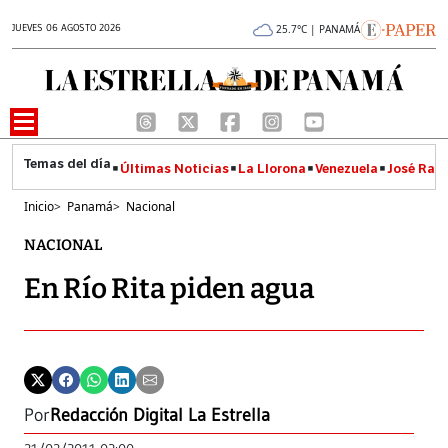
JUEVES 06 AGOSTO 2026
25.7°C | PANAMÁ
Últimas Noticias
La Llorona
Venezuela
José Raúl
Inicio
>
Panamá
>
Nacional
NACIONAL
En Río Rita piden agua
Por
Redacción Digital La Estrella