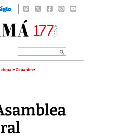
cional
Cepanim
 Asamblea
ral