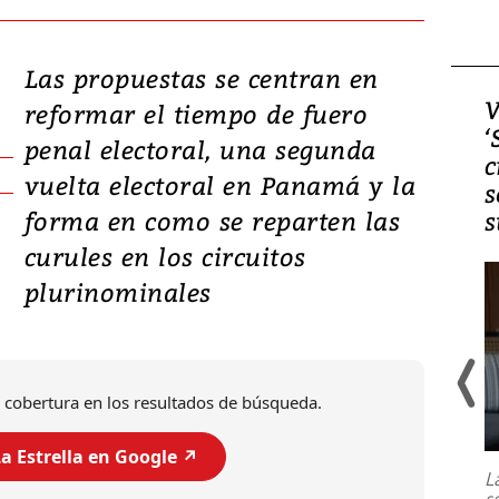
Las propuestas se centran en
Video, Japón: Terremoto
V
reformar el tiempo de fuero
deja heridos y graves
‘
penal electoral, una segunda
daños en Kumamoto
c
vuelta electoral en Panamá y la
s
forma en como se reparten las
s
curules en los circuitos
plurinominales
 cobertura en los resultados de búsqueda.
Un fuerte terremoto de magnitud
7,1 se registró este martes 28 de
a Estrella en Google ↗️
julio en la prefectura de Kumamoto,
L
al sur de Japón, provocando una
s