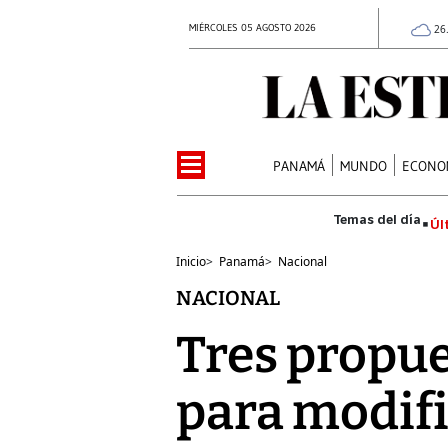
MIÉRCOLES 05 AGOSTO 2026
26
PANAMÁ
MUNDO
ECONO
Úl
Inicio
>
Panamá
>
Nacional
NACIONAL
Tres propue
para modific