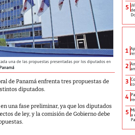
¡V
5
de
D
Ap
1
re
cada una de las propuestas presentadas por los diputados en
Am
2
e Panamá
am
Co
3
toral de Panamá enfrenta tres propuestas de
co
stintos diputados.
Pa
4
re
en una fase preliminar, ya que los diputados
Mi
5
ctos de ley, y la comisión de Gobierno debe
a 
P
ropuestas.