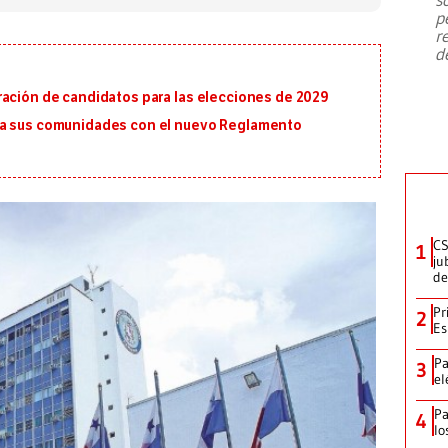
emergencia de gran
...
p
r
d
ración de candidatos para las elecciones de 2029
ra sus comunidades con el nuevo Reglamento
CS
1
ju
de
Pr
2
Es
Pa
3
el
Pa
4
lo