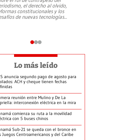
eriodismo, el derecho al olvido,
presidente de Brasil,
eformas constitucionales y los
da Silva, oficializó 
esafíos de nuevas tecnologías
...
candidatura
...
Lo más leído
S anuncia segundo pago de agosto para
bilados: ACH y cheque tienen fechas
finidas
imera reunión entre Mulino y De La
priella: interconexión eléctrica en la mira
namá comienza su ruta a la movilidad
éctrica con 5 buses chinos
namá Sub-21 se queda con el bronce en
s Juegos Centroamericanos y del Caribe