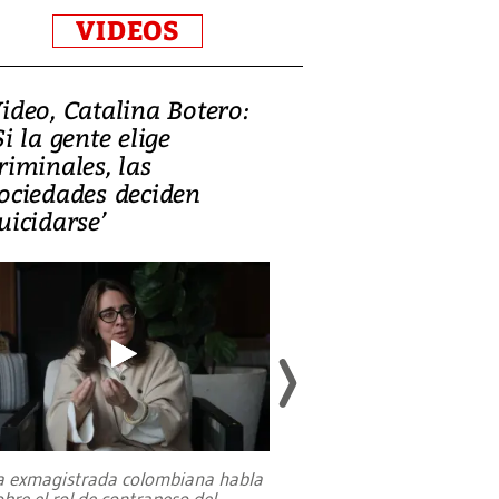
VIDEOS
ideo, Catalina Botero:
Video: Lula la
Si la gente elige
candidatura 
riminales, las
promesas de i
ociedades deciden
en defensa, ed
uicidarse’
tierras raras
a exmagistrada colombiana habla
Entre recuerdos y es
obre el rol de contrapeso del
referencias hacia sus