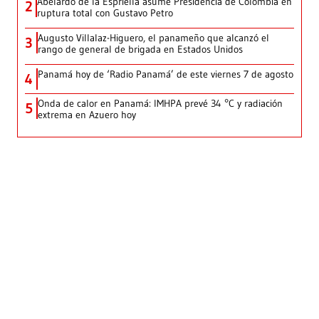
Abelardo de la Espriella asume Presidencia de Colombia en
2
ruptura total con Gustavo Petro
Augusto Villalaz-Higuero, el panameño que alcanzó el
3
rango de general de brigada en Estados Unidos
Panamá hoy de ‘Radio Panamá’ de este viernes 7 de agosto
4
Onda de calor en Panamá: IMHPA prevé 34 °C y radiación
5
extrema en Azuero hoy