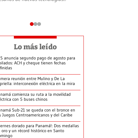
Lo más leído
S anuncia segundo pago de agosto para
bilados: ACH y cheque tienen fechas
finidas
imera reunión entre Mulino y De La
priella: interconexión eléctrica en la mira
namá comienza su ruta a la movilidad
éctrica con 5 buses chinos
namá Sub-21 se queda con el bronce en
s Juegos Centroamericanos y del Caribe
iernes dorado para Panamá!: Dos medallas
 oro y un récord histórico en Santo
omingo