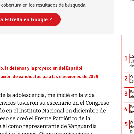
 cobertura en los resultados de búsqueda.
a Estrella en Google ↗️
CS
1
ju
de
io, la defensa y la proyección del Español
Pr
ración de candidatos para las elecciones de 2029
2
Es
Pa
3
de la adolescencia, me inicié en la vida
el
 cívicos tuvieron su escenario en el Congreso
Pa
4
do en el Instituto Nacional en diciembre de
lo
eso se creó el Frente Patriótico de la
¡V
5
e él como representante de Vanguardia
de
D
nil de la época. Otras organizaciones