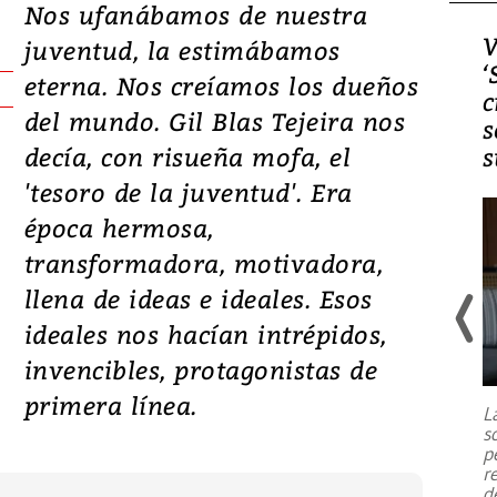
Nos ufanábamos de nuestra
Video, Japón: Terremoto
V
juventud, la estimábamos
deja heridos y graves
‘
eterna. Nos creíamos los dueños
daños en Kumamoto
c
del mundo. Gil Blas Tejeira nos
s
decía, con risueña mofa, el
s
'tesoro de la juventud'. Era
época hermosa,
transformadora, motivadora,
llena de ideas e ideales. Esos
ideales nos hacían intrépidos,
Un fuerte terremoto de magnitud
invencibles, protagonistas de
7,1 se registró este martes 28 de
julio en la prefectura de Kumamoto,
primera línea.
L
al sur de Japón, provocando una
s
emergencia de gran
...
p
r
d