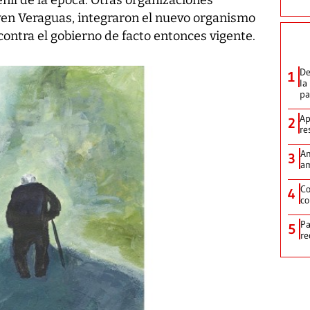
Joven Veraguas, integraron el nuevo organismo
contra el gobierno de facto entonces vigente.
De
1
la
p
Ap
2
re
Am
3
am
Co
4
co
Pa
5
re