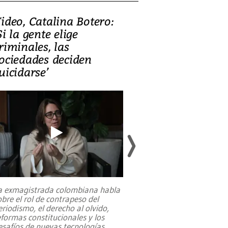
ideo, Catalina Botero:
Video: Lula la
Si la gente elige
candidatura 
riminales, las
promesas de i
ociedades deciden
en defensa, ed
uicidarse’
tierras raras
a exmagistrada colombiana habla
Entre recuerdos y es
obre el rol de contrapeso del
referencias hacia sus
eriodismo, el derecho al olvido,
presidente de Brasil,
eformas constitucionales y los
da Silva, oficializó 
esafíos de nuevas tecnologías
...
candidatura
...