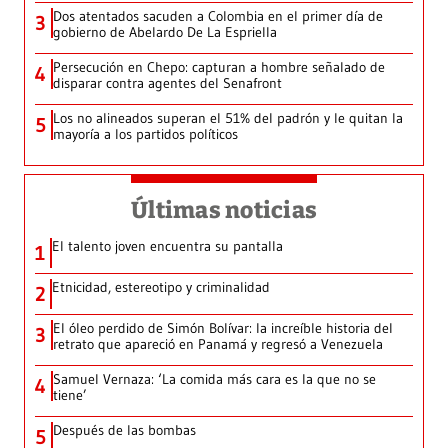
Dos atentados sacuden a Colombia en el primer día de
3
gobierno de Abelardo De La Espriella
Persecución en Chepo: capturan a hombre señalado de
4
disparar contra agentes del Senafront
Los no alineados superan el 51% del padrón y le quitan la
5
mayoría a los partidos políticos
Últimas noticias
El talento joven encuentra su pantalla​
1
Etnicidad, estereotipo y criminalidad
2
El óleo perdido de Simón Bolívar: la increíble historia del
3
retrato que apareció en Panamá y regresó a Venezuela
Samuel Vernaza: ‘La comida más cara es la que no se
4
tiene’
Después de las bombas
5