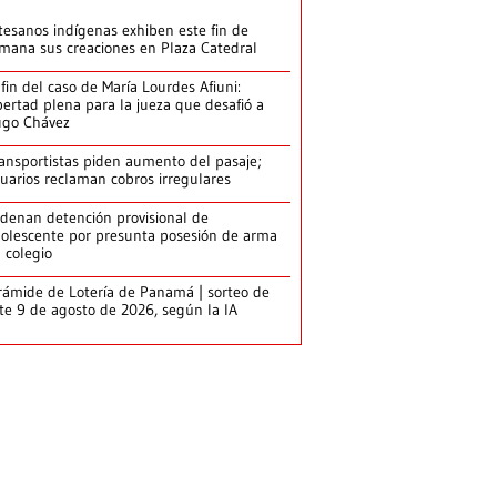
tesanos indígenas exhiben este fin de
mana sus creaciones en Plaza Catedral
 fin del caso de María Lourdes Afiuni:
bertad plena para la jueza que desafió a
go Chávez
ansportistas piden aumento del pasaje;
uarios reclaman cobros irregulares
denan detención provisional de
olescente por presunta posesión de arma
 colegio
rámide de Lotería de Panamá | sorteo de
te 9 de agosto de 2026, según la IA