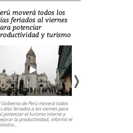
erú moverá todos los
Video, Catalin
ías feriados al viernes
‘Si la gente el
ara potenciar
criminales, la
roductividad y turismo
sociedades de
suicidarse’
l Gobierno de Perú moverá todos
os días feriados a los viernes para
La exmagistrada co
sí potenciar el turismo interno y
sobre el rol de contr
ejorar la productividad, informó el
periodismo, el derech
inistro
...
reformas constitucio
desafíos de nuevas t