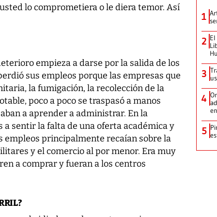
a usted lo comprometiera o le diera temor. Así
Ar
1
se
El
2
Li
Hu
 deterioro empieza a darse por la salida de los
Tr
3
perdió sus empleos porque las empresas que
us
taria, la fumigación, la recolección de la
Or
4
potable, poco a poco se traspasó a manos
ad
en
an a aprender a administrar. En la
 sentir la falta de una oferta académica y
Pi
5
es
os empleos principalmente recaían sobre la
militares y el comercio al por menor. Era muy
ren a comprar y fueran a los centros
RRIL?