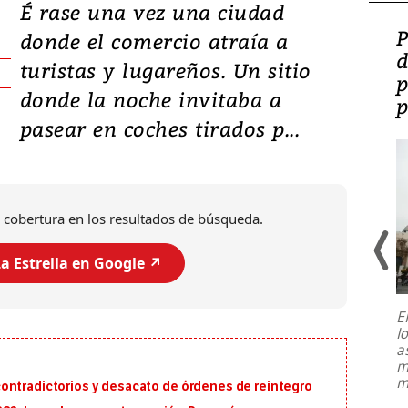
É rase una vez una ciudad
Video: Lula lanza su
P
donde el comercio atraía a
candidatura con
d
turistas y lugareños. Un sitio
promesas de inversión
p
donde la noche invitaba a
en defensa, educación y
p
pasear en coches tirados p...
tierras raras
 cobertura en los resultados de búsqueda.
a Estrella en Google ↗️
E
l
Entre recuerdos y escuetas
a
referencias hacia sus adversarios, el
m
presidente de Brasil, Luiz Inácio Lula
m
ontradictorios y desacato de órdenes de reintegro
da Silva, oficializó este domingo su
candidatura
...