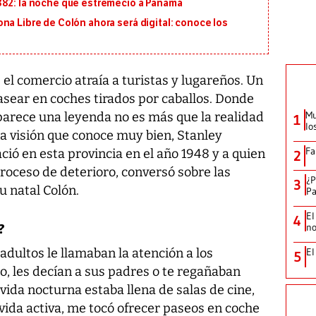
882: la noche que estremeció a Panamá
na Libre de Colón ahora será digital: conoce los
el comercio atraía a turistas y lugareños. Un
pasear en coches tirados por caballos. Donde
Mu
 parece una leyenda no es más que la realidad
1
lo
na visión que conoce muy bien, Stanley
Fa
ió en esta provincia en el año 1948 y a quien
2
roceso de deterioro, conversó sobre las
¿P
3
u natal Colón.
Pa
El
4
no
?
adultos le llamaban la atención a los
El
5
cto, les decían a sus padres o te regañaban
vida nocturna estaba llena de salas de cine,
vida activa, me tocó ofrecer paseos en coche