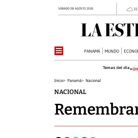
SÁBADO 08 AGOSTO 2026
32
PANAMÁ
MUNDO
ECONO
Úl
Inicio
>
Panamá
>
Nacional
NACIONAL
Remembranz