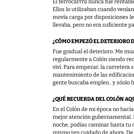
El ferrocarrril nunca fue rentab
Ellos lo utilizaban cuando vení
movía carga por disposiciones le
llevaba, pero no era suficiente 
¿CÓMO EMPEZÓ EL DETERIORO 
Fue gradual el deterioro. Me mu
regularmente a Colón siendo rec
viví. Para empezar, la carretera 
mantenimiento de las edificacion
gente buscaba empleo.. y sóolo h
¿QUÉ RECUERDA DEL COLÓN AQ
En el Colón de mi época no hacía
mejor atención gubernamental. E
noche, podías caminar hasta tu ca
mismo ten cuidado de ahora. De d